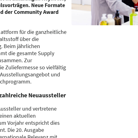
ulsvorträgen. Neue Formate
und der Community Award
attform für die ganzheitliche
ltsstoff über die
. Beim jährlichen
mmt die gesamte Supply
zusammen. Zur
e Zuliefermesse so vielfältig
n Ausstellungsangebot und
achprogramm.
zahlreiche Neuaussteller
ussteller und vertretene
inen aktuellen
um Vorjahr entspricht dies
t. Die 20. Ausgabe
ternationale Relevanz mit