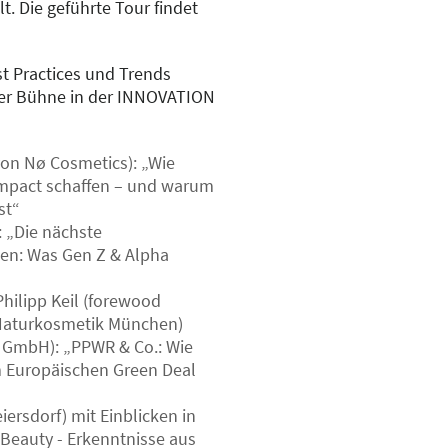
 Die geführte Tour findet
t Practices und Trends
er Bühne in der INNOVATION
von Nø Cosmetics): „Wie
mpact schaffen – und warum
st“
: „Die nächste
en: Was Gen Z & Alpha
hilipp Keil (forewood
Naturkosmetik München)
D GmbH): „PPWR & Co.: Wie
m Europäischen Green Deal
ersdorf) mit Einblicken in
f Beauty - Erkenntnisse aus