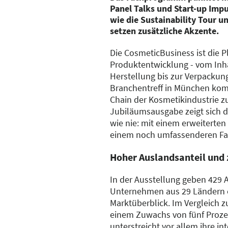
Panel Talks und Start-up Imp
wie die Sustainability Tour 
setzen zusätzliche Akzente.
Die CosmeticBusiness ist die Pl
Produktentwicklung - vom Inha
Herstellung bis zur Verpackung
Branchentreff in München ko
Chain der Kosmetikindustrie 
Jubiläumsausgabe zeigt sich di
wie nie: mit einem erweiterte
einem noch umfassenderen F
Hoher Auslandsanteil und 
In der Ausstellung geben 429 A
Unternehmen aus 29 Ländern e
Marktüberblick. Im Vergleich z
einem Zuwachs von fünf Prozen
unterstreicht vor allem ihre in