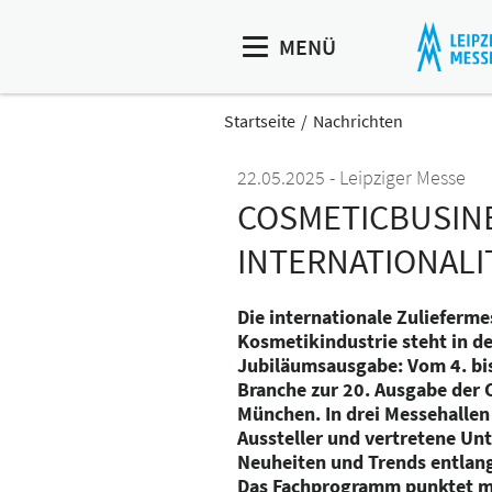
MENÜ
Startseite
Nachrichten
22.05.2025
Leipziger Messe
COSMETICBUSINE
INTERNATIONAL
Die internationale Zulieferme
Kosmetikindustrie steht in de
Jubiläumsausgabe: Vom 4. bis 5
Branche zur 20. Ausgabe der 
München. In drei Messehallen
Aussteller und vertretene U
Neuheiten und Trends entlan
Das Fachprogramm punktet mi