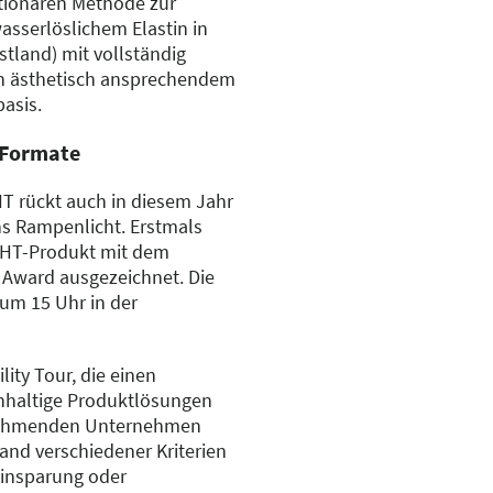
utionären Methode zur
sserlöslichem Elastin in
tland) mit vollständig
h ästhetisch ansprechendem
asis.
 Formate
 rückt auch in diesem Jahr
s Rampenlicht. Erstmals
GHT-Produkt mit dem
Award ausgezeichnet. Die
 um 15 Uhr in der
lity Tour, die einen
hhaltige Produktlösungen
ilnehmenden Unternehmen
and verschiedener Kriterien
einsparung oder