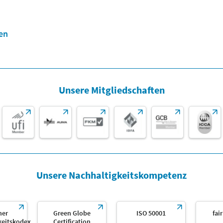
en
Unsere Mitgliedschaften
Unsere Nachhaltigkeitskompetenz
her
Green Globe
ISO 50001
fai
keitskodex
Certification