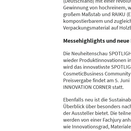
(Deutschland) mit einer revol
Gewinnung von hochreinem, wa
großem Maßstab und RAIKU (Es
kompostierbarem und zugleic
Verpackungsmaterial auf Holzb
Messehighlights und neue
Die Neuheitenschau SPOTLIGHT
wieder Produktinnovationen in
wird das innovativste SPOTLI
CosmeticBusiness Community 
Preisvergabe findet am 5. Juni
INNOVATION CORNER statt.
Ebenfalls neu ist die Sustainabi
Überblick über besonders nac
der Aussteller bietet. Die te
werden von einer Fachjury anh
wie Innovationsgrad, Material