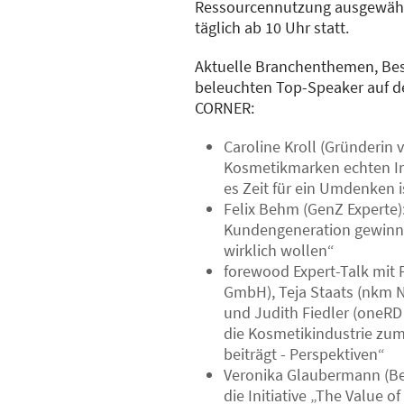
Ressourcennutzung ausgewählt.
täglich ab 10 Uhr statt.
Aktuelle Branchenthemen, Bes
beleuchten Top-Speaker auf d
CORNER:
Caroline Kroll (Gründerin 
Kosmetikmarken echten I
es Zeit für ein Umdenken i
Felix Behm (GenZ Experte)
Kundengeneration gewinn
wirklich wollen“
forewood Expert-Talk mit P
GmbH), Teja Staats (nkm 
und Judith Fiedler (oneR
die Kosmetikindustrie zu
beiträgt - Perspektiven“
Veronika Glaubermann (Bei
die Initiative „The Value o