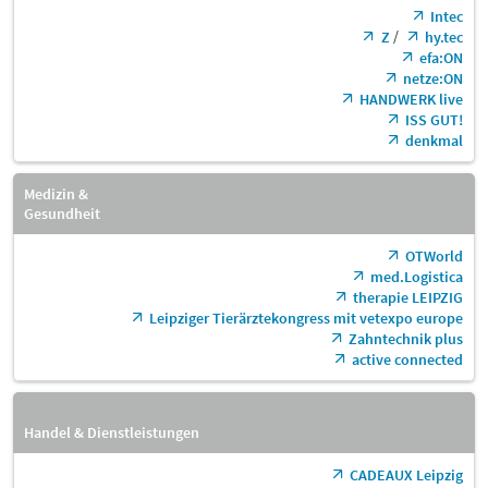
Intec
/
Z
hy.tec
efa:ON
netze:ON
HANDWERK live
ISS GUT!
denkmal
Medizin &
Gesundheit
OTWorld
med.Logistica
therapie LEIPZIG
Leipziger Tierärztekongress mit vetexpo europe
Zahntechnik plus
active connected
Handel & Dienstleistungen
CADEAUX Leipzig