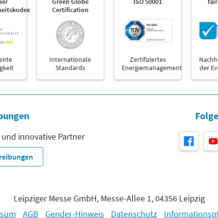
her
Green Globe
ISO 50001
fai
keitskodex
Certification
ente
Internationale
Zertifiziertes
Nachha
gkeit
Standards
Energiemanagement
der E
bungen
Folge
 und innovative Partner
hreibungen
Leipziger Messe GmbH, Messe-Allee 1, 04356 Leipzig
ssum
AGB
Gender-Hinweis
Datenschutz
Informationspf