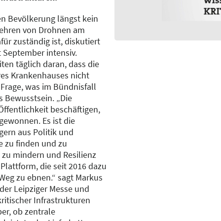
ten Bevölkerung längst kein
wehren von Drohnen am
ür zuständig ist, diskutiert
t September intensiv.
ten täglich daran, dass die
res Krankenhauses nicht
Frage, was im Bündnisfall
s Bewusstsein. „Die
ffentlichkeit beschäftigen,
 gewonnen. Es ist die
ern aus Politik und
 zu finden und zu
e zu mindern und Resilienz
 Plattform, die seit 2016 dazu
 Weg zu ebnen.“ sagt Markus
 der Leipziger Messe und
kritischer Infrastrukturen
er, ob zentrale