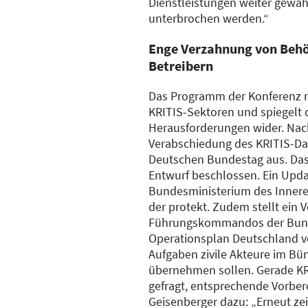
Dienstleistungen weiter gewähr
unterbrochen werden.“
Enge Verzahnung von Behö
Betreibern
Das Programm der Konferenz ric
KRITIS-Sektoren und spiegelt 
Herausforderungen wider. Nach
Verabschiedung des KRITIS-Da
Deutschen Bundestag aus. Das 
Entwurf beschlossen. Ein Upd
Bundesministerium des Inneren
der protekt. Zudem stellt ein 
Führungskommandos der Bun
Operationsplan Deutschland vor
Aufgaben zivile Akteure im Bün
übernehmen sollen. Gerade KRI
gefragt, entsprechende Vorbere
Geisenberger dazu: „Erneut zeig