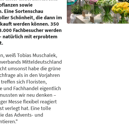
rpflanzen sowie
. Eine Sortenschau
oller Schönheit, die dann im
rkauft werden können. 350
 8.000 Fachbesucher werden
– natürlich mit erprobtem
t.
n, weiß Tobias Muschalek,
uverbands Mitteldeutschland
 Nicht umsonst habe die grüne
hfrage als in den Vorjahren
reffen sich Floristen,
e und Fachhandel eigentlich
 mussten wir neu denken –
ger Messe flexibel reagiert
 verlegt hat. Eine tolle
ie das Advents- und
tieren."