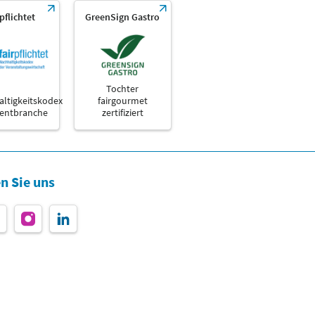
rpflichtet
GreenSign Gastro
Tochter
ltigkeitskodex
fairgourmet
ventbranche
zertifiziert
n Sie uns