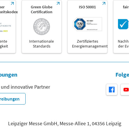
her
Green Globe
ISO 50001
fai
keitskodex
Certification
ente
Internationale
Zertifiziertes
Nachha
gkeit
Standards
Energiemanagement
der E
bungen
Folge
 und innovative Partner
hreibungen
Leipziger Messe GmbH, Messe-Allee 1, 04356 Leipzig