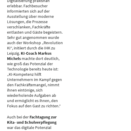
Digitalisierung praxisnah
erlebbar. Fachbesucher
informierten sich auf der
Ausstellung über moderne
Lösungen, die Prozesse
verschlanken, Fachkräfte
entlasten und Gäste begeistern.
Sehr gut angenommen wurde
auch der Workshop „Revolution
KI“, initiiert durch die IHK zu
Leipzig.
KI-Coach Markus
Michels
machte dort deutlich,
wie groß das Potenzial der
Technologie bereits heute ist:
„KI-Kompetenz hilft
Unternehmern im Kampf gegen
den Fachkräftemangel, nimmt
ihnen eintönige, sich
wiederholende Aufgaben ab
und ermöglicht es ihnen, den
Fokus auf den Gast zu richten.“
Auch bei der
Fachtagung zur
Kita- und Schulverpflegung
war das digitale Potenzial