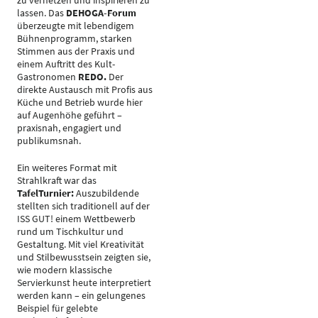
zu vernetzen und inspirieren zu
lassen. Das
DEHOGA-Forum
überzeugte mit lebendigem
Bühnenprogramm, starken
Stimmen aus der Praxis und
einem Auftritt des Kult-
Gastronomen
REDO.
Der
direkte Austausch mit Profis aus
Küche und Betrieb wurde hier
auf Augenhöhe geführt –
praxisnah, engagiert und
publikumsnah.
Ein weiteres Format mit
Strahlkraft war das
TafelTurnier:
Auszubildende
stellten sich traditionell auf der
ISS GUT! einem Wettbewerb
rund um Tischkultur und
Gestaltung. Mit viel Kreativität
und Stilbewusstsein zeigten sie,
wie modern klassische
Servierkunst heute interpretiert
werden kann – ein gelungenes
Beispiel für gelebte