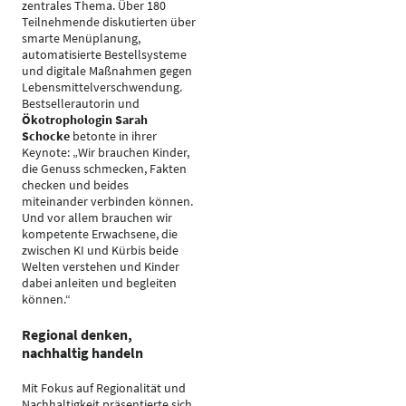
zentrales Thema. Über 180
Teilnehmende diskutierten über
smarte Menüplanung,
automatisierte Bestellsysteme
und digitale Maßnahmen gegen
Lebensmittelverschwendung.
Bestsellerautorin und
Ökotrophologin Sarah
Schocke
betonte in ihrer
Keynote: „Wir brauchen Kinder,
die Genuss schmecken, Fakten
checken und beides
miteinander verbinden können.
Und vor allem brauchen wir
kompetente Erwachsene, die
zwischen KI und Kürbis beide
Welten verstehen und Kinder
dabei anleiten und begleiten
können.“
Regional denken,
nachhaltig handeln
Mit Fokus auf Regionalität und
Nachhaltigkeit präsentierte sich