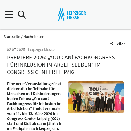
Startseite
Nachrichten
Teilen
02.07.2025
Leipziger Messe
PREMIERE 2026: „YOU CAN! FACHKONGRESS
FÜR INKLUSION IM ARBEITSLEBEN“ IM
CONGRESS CENTER LEIPZIG
Eine neue Veranstaltung rückt
die berufliche Teilhabe für
Menschen mit Behinderungen
in den Fokus: „You can!
Fachkongress für Inklusion im
Arbeitsleben“ findet erstmals
vom 11. bis 13. März 2026 im
Congress Center Leipzig (CCL)
statt und lädt ab dann jährlich
im Frühjahr nach Leipzig ein.