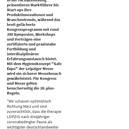
In der Fachausstellung
präsentieren Marktführer bis
Start-ups ihre
Produktinnovationen und
Branchentrends, während das
breit gefächerte
Kongressprogramm mit rund
200 Symposien, Workshops
und Vorträgen eine
zertifizierte und praxisnahe
Fortbildung und
interdisziplinären
Erfahrungsaustausch bietet.
Mit dem Hygienekonzept "Safe
Expo" der Leipziger Messe
wird ein sicherer Messebesuch
gewährleistet. Für Kongress
und Messe gelten
besucherseitig die 2G-plus-
Regeln.
"Wir schauen optimistisch
Richtung März und sind
zuversichtlich, dass die therapie
LEIPZIG nach dreijähriger
coronabedingter Pause als
wichtigster deutschlandweiter