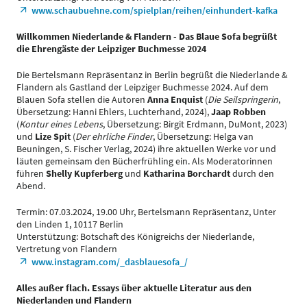
www.schaubuehne.com/spielplan/reihen/einhundert-kafka
Willkommen Niederlande & Flandern - Das Blaue Sofa begrüßt
die Ehrengäste der Leipziger Buchmesse 2024
Die Bertelsmann Repräsentanz in Berlin begrüßt die Niederlande &
Flandern als Gastland der Leipziger Buchmesse 2024. Auf dem
Blauen Sofa stellen die Autoren
Anna Enquist
(
Die Seilspringerin
,
Übersetzung: Hanni Ehlers, Luchterhand, 2024),
Jaap Robben
(
Kontur eines Lebens
, Übersetzung: Birgit Erdmann, DuMont, 2023)
und
Lize Spit
(
Der ehrliche Finder
, Übersetzung: Helga van
Beuningen, S. Fischer Verlag, 2024) ihre aktuellen Werke vor und
läuten gemeinsam den Bücherfrühling ein. Als Moderatorinnen
führen
Shelly Kupferberg
und
Katharina Borchardt
durch den
Abend.
Termin: 07.03.2024, 19.00 Uhr, Bertelsmann Repräsentanz, Unter
den Linden 1, 10117 Berlin
Unterstützung: Botschaft des Königreichs der Niederlande,
Vertretung von Flandern
www.instagram.com/_dasblauesofa_/
Alles außer flach. Essays über aktuelle Literatur aus den
Niederlanden und Flandern