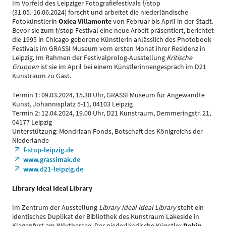
Im Vorfeld des Leipziger Fotografiefestivals f/stop
(31.05.-16.06.2024) forscht und arbeitet die niederländische
Fotokünstlerin
Oxiea Villamonte
von Februar bis April in der Stadt.
Bevor sie zum f/stop Festival eine neue Arbeit präsentiert, berichtet
die 1995 in Chicago geborene Künstlerin anlässlich des Photobook
Festivals im GRASSI Museum vom ersten Monat ihrer Residenz in
Leipzig. Im Rahmen der Festivalprolog-Ausstellung
Kritische
Gruppen
ist sie im April bei einem Künstlerinnengespräch im D21
Kunstraum zu Gast.
Termin 1: 09.03.2024, 15.30 Uhr, GRASSI Museum für Angewandte
Kunst, Johannisplatz 5-11, 04103 Leipzig
Termin 2: 12.04.2024, 19.00 Uhr, D21 Kunstraum, Demmeringstr. 21,
04177 Leipzig
Unterstützung: Mondriaan Fonds, Botschaft des Königreichs der
Niederlande
f-stop-leipzig.de
www.grassimak.de
www.d21-leipzig.de
Library Ideal Ideal Library
Im Zentrum der Ausstellung
Library Ideal Ideal Library
steht ein
identisches Duplikat der Bibliothek des Kunstraum Lakeside in
Klagenfurt am Wörthersee. Der niederländische Künstler
Robin