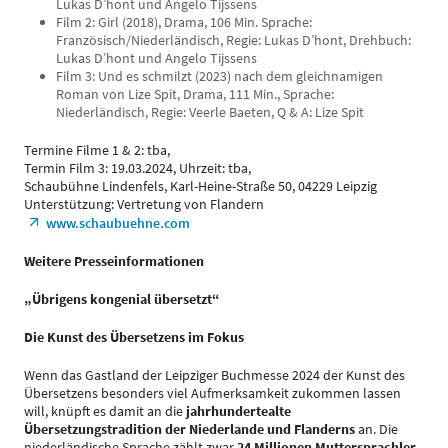
Lukas D’hont und Angelo Tijssens
Film 2: Girl (2018), Drama, 106 Min. Sprache:
Französisch/Niederländisch, Regie: Lukas D’hont, Drehbuch:
Lukas D’hont und Angelo Tijssens
Film 3: Und es schmilzt (2023) nach dem gleichnamigen
Roman von Lize Spit, Drama, 111 Min., Sprache:
Niederländisch, Regie: Veerle Baeten, Q & A: Lize Spit
Termine Filme 1 & 2: tba,
Termin Film 3: 19.03.2024, Uhrzeit: tba,
Schaubühne Lindenfels, Karl-Heine-Straße 50, 04229 Leipzig
Unterstützung: Vertretung von Flandern
www.schaubuehne.com
Weitere Presseinformationen
„Übrigens kongenial übersetzt“
Die Kunst des Übersetzens im Fokus
Wenn das Gastland der Leipziger Buchmesse 2024 der Kunst des
Übersetzens besonders viel Aufmerksamkeit zukommen lassen
will, knüpft es damit an die
jahrhundertealte
Übersetzungstradition der Niederlande und Flanderns
an. Die
niederländische Sprache zählt zwar
24 Millionen Muttersprachler
,