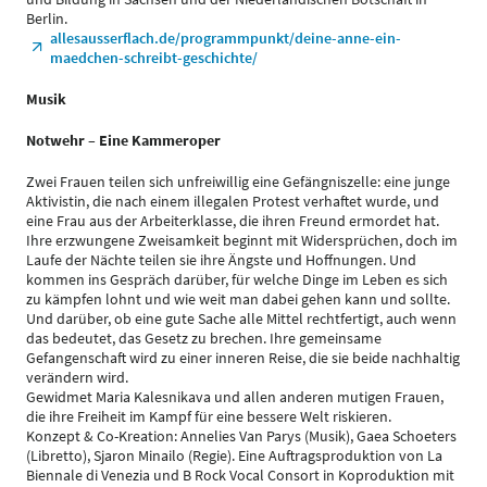
Berlin.
allesausserflach.de/programmpunkt/deine-anne-ein-
maedchen-schreibt-geschichte/
Musik
Notwehr – Eine Kammeroper
Zwei Frauen teilen sich unfreiwillig eine Gefängniszelle: eine junge
Aktivistin, die nach einem illegalen Protest verhaftet wurde, und
eine Frau aus der Arbeiterklasse, die ihren Freund ermordet hat.
Ihre erzwungene Zweisamkeit beginnt mit Widersprüchen, doch im
Laufe der Nächte teilen sie ihre Ängste und Hoffnungen. Und
kommen ins Gespräch darüber, für welche Dinge im Leben es sich
zu kämpfen lohnt und wie weit man dabei gehen kann und sollte.
Und darüber, ob eine gute Sache alle Mittel rechtfertigt, auch wenn
das bedeutet, das Gesetz zu brechen. Ihre gemeinsame
Gefangenschaft wird zu einer inneren Reise, die sie beide nachhaltig
verändern wird.
Gewidmet Maria Kalesnikava und allen anderen mutigen Frauen,
die ihre Freiheit im Kampf für eine bessere Welt riskieren.
Konzept & Co-Kreation: Annelies Van Parys (Musik), Gaea Schoeters
(Libretto), Sjaron Minailo (Regie). Eine Auftragsproduktion von La
Biennale di Venezia und B Rock Vocal Consort in Koproduktion mit