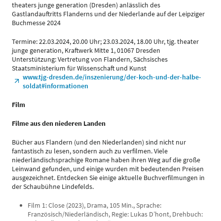
theaters junge generation (Dresden) anlässlich des
Gastlandauftritts Flanderns und der Niederlande auf der Leipziger
Buchmesse 2024
Termine: 22.03.2024, 20.00 Uhr; 23.03.2024, 18.00 Uhr, tjg. theater
junge generation, Kraftwerk Mitte 1, 01067 Dresden
Unterstützung: Vertretung von Flandern, Sächsisches
Staatsministerium für Wissenschaft und Kunst
www.tjg-dresden.de/inszenierung/der-koch-und-der-halbe-
soldat#informationen
Film
Filme aus den niederen Landen
Bücher aus Flandern (und den Niederlanden) sind nicht nur
fantastisch zu lesen, sondern auch zu verfilmen. Viele
niederländischsprachige Romane haben ihren Weg auf die große
Leinwand gefunden, und einige wurden mit bedeutenden Preisen
ausgezeichnet. Entdecken Sie einige aktuelle Buchverfilmungen in
der Schaubühne Lindefelds.
Film 1: Close (2023), Drama, 105 Min., Sprache:
Französisch/Niederländisch, Regie: Lukas D’hont, Drehbuch: