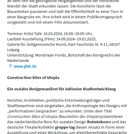
an dem sich die geologische Vergangenheit und der historische
Wandel der Stadt erkunden lassen. Die Künstlerin lässt die
Bauarbeiten pausieren und lädt die Öffentlichkeit zu einer Tour in
einer Baugrube ein. Ihre Arbeit wird in einem Publikumsgespräch
vorgestellt und mit einem Film dokumentiert.
Termine: Artist-Talk: 16.03.2024, 16.00–18.00 Uhr,
Laufzeit Ausstellung (Film): 14.09.2024–19.01.2025,
Galerie für Zeitgenössische Kunst, Karl-Tauchnitz-St. 9-11, 04107
Leipzig
Unterstützung: Mondriaan Fonds, Botschaft des Königreichs der
Niederlande
www.gfzk.de
Construction Sites of Utopia
Ein soziales Designmanifest für inklusive Stadtentwicklung
Künstler, Architekten, politische Entscheidungsträger und
Stadtbewohner sind eingeladen, die Anthropologie des Designs mit
„performativen Gesprächen“ zu erkunden. Unter dem Titel
Construction Sites of Utopia (Baustellen der Utopie)
präsentieren
das niederländische Büro für soziales Design
Ruimtekoers
und das
deutsche Theaterkollektiv
gruppe tag
diesen Ansatz in Form einer
Ausstellung und eines Workshops, um gleichberechtigte Gespräche