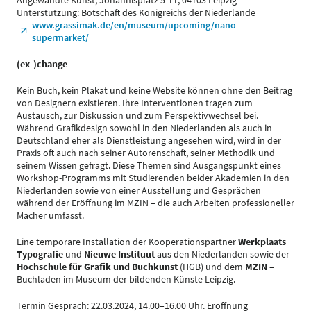
Angewandte Kunst, Johannisplatz 5-11, 04103 Leipzig
Unterstützung: Botschaft des Königreichs der Niederlande
www.grassimak.de/en/museum/upcoming/nano-
supermarket/
(ex-)change
Kein Buch, kein Plakat und keine Website können ohne den Beitrag
von Designern existieren. Ihre Interventionen tragen zum
Austausch, zur Diskussion und zum Perspektivwechsel bei.
Während Grafikdesign sowohl in den Niederlanden als auch in
Deutschland eher als Dienstleistung angesehen wird, wird in der
Praxis oft auch nach seiner Autorenschaft, seiner Methodik und
seinem Wissen gefragt. Diese Themen sind Ausgangspunkt eines
Workshop-Programms mit Studierenden beider Akademien in den
Niederlanden sowie von einer Ausstellung und Gesprächen
während der Eröffnung im MZIN – die auch Arbeiten professioneller
Macher umfasst.
Eine temporäre Installation der Kooperationspartner
Werkplaats
Typografie
und
Nieuwe Instituut
aus den Niederlanden sowie der
Hochschule für Grafik und Buchkunst
(HGB) und dem
MZIN
–
Buchladen im Museum der bildenden Künste Leipzig.
Termin Gespräch: 22.03.2024, 14.00–16.00 Uhr. Eröffnung