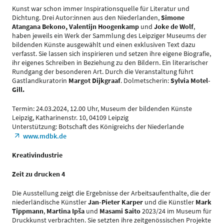
Kunst war schon immer Inspirationsquelle für Literatur und
Dichtung. Drei Autor:innen aus den Niederlanden,
Simone
Atangana Bekono, Valentijn Hoogenkamp
und
Joke de Wolf
,
haben jeweils ein Werk der Sammlung des Leipziger Museums der
bildenden Künste ausgewählt und einen exklusiven Text dazu
verfasst. Sie lassen sich inspirieren und setzen ihre eigene Biografie,
ihr eigenes Schreiben in Beziehung zu den Bildern. Ein literarischer
Rundgang der besonderen Art. Durch die Veranstaltung führt
Gastlandkuratorin
Margot Dijkgraaf
. Dolmetscherin:
Sylvia Motel-
Gill.
Termin: 24.03.2024, 12.00 Uhr, Museum der bildenden Künste
Leipzig, Katharinenstr. 10, 04109 Leipzig
Unterstützung: Botschaft des Königreichs der Niederlande
www.mdbk.de
Kreativindustrie
Zeit zu drucken 4
Die Ausstellung zeigt die Ergebnisse der Arbeitsaufenthalte, die der
niederländische Künstler
Jan-Pieter Karper
und die Künstler
Mark
Tippmann
,
Martina Ipša
und
Masami Saito
2023/24 im Museum für
Druckkunst verbrachten. Sie setzten ihre zeitgenössischen Projekte