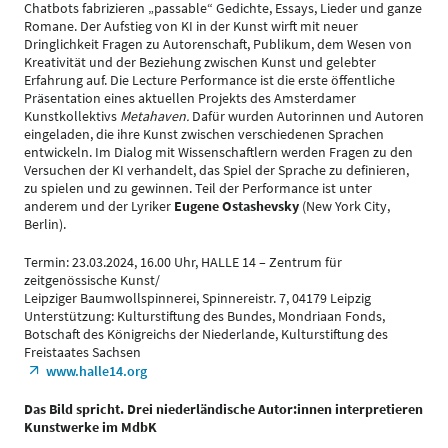
Chatbots fabrizieren „passable“ Gedichte, Essays, Lieder und ganze
Romane. Der Aufstieg von KI in der Kunst wirft mit neuer
Dringlichkeit Fragen zu Autorenschaft, Publikum, dem Wesen von
Kreativität und der Beziehung zwischen Kunst und gelebter
Erfahrung auf. Die Lecture Performance ist die erste öffentliche
Präsentation eines aktuellen Projekts des Amsterdamer
Kunstkollektivs
Metahaven.
Dafür wurden Autorinnen und Autoren
eingeladen, die ihre Kunst zwischen verschiedenen Sprachen
entwickeln. Im Dialog mit Wissenschaftlern werden Fragen zu den
Versuchen der KI verhandelt, das Spiel der Sprache zu definieren,
zu spielen und zu gewinnen. Teil der Performance ist unter
anderem und der Lyriker
Eugene Ostashevsky
(New York City,
Berlin).
Termin: 23.03.2024, 16.00 Uhr, HALLE 14 – Zentrum für
zeitgenössische Kunst/
Leipziger Baumwollspinnerei, Spinnereistr. 7, 04179 Leipzig
Unterstützung: Kulturstiftung des Bundes, Mondriaan Fonds,
Botschaft des Königreichs der Niederlande, Kulturstiftung des
Freistaates Sachsen
www.halle14.org
Das Bild spricht. Drei niederländische Autor:innen interpretieren
Kunstwerke im MdbK