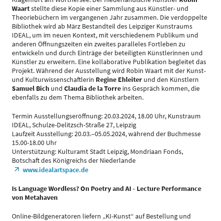
Waart
stellte diese Kopie einer Sammlung aus Künstler- und
Theoriebüchern im vergangenen Jahr zusammen. Die verdoppelte
Bibliothek wird ab März Bestandteil des Leipziger Kunstraums
IDEAL, um im neuen Kontext, mit verschiedenem Publikum und
anderen Öffnungszeiten ein zweites paralleles Fortleben zu
entwickeln und durch Einträge der beteiligten Künstlerinnen und
Künstler zu erweitern. Eine kollaborative Publikation begleitet das
Projekt. Während der Ausstellung wird Robin Waart mit der Kunst-
und Kulturwissenschaftlerin
Regine Ehleiter
und den Künstlern
Samuel Bich
und
Claudia de la Torre
ins Gespräch kommen, die
ebenfalls zu dem Thema Bibliothek arbeiten.
Termin Ausstellungseröffnung: 20.03.2024, 18.00 Uhr, Kunstraum
IDEAL, Schulze-Delitzsch-Straße 27, Leipzig
Laufzeit Ausstellung: 20.03.–05.05.2024, während der Buchmesse
15.00-18.00 Uhr
Unterstützung: Kulturamt Stadt Leipzig, Mondriaan Fonds,
Botschaft des Königreichs der Niederlande
www.idealartspace.de
Is Language Wordless? On Poetry and AI - Lecture Performance
von Metahaven
Online-Bildgeneratoren liefern „KI-Kunst“ auf Bestellung und