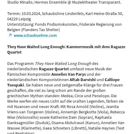
Studio Minailo, Hermes Ensemble @ Muziektheater Transparant.
Termin: 10.03.2024, Schaubühne Lindenfels, Karl-Heine-Straße 50,
04229 Leipzig
Unterstützung: Fonds Podiumskunsten, Föderale Regierung von
Belgien (Flanders Tax Shelter)
www.schaubuehne.com
They Have Waited Long Enough: Kammermusik mit dem Ragazze
Quartet
Das Programm
They Have Waited Long Enough
des
niederländischen
Ragazze Quartet
umfasst neue Musik der
flämischen Komponistin
Annelies Van Parys
und der
niederländischen Komponistinnen
Aftab Darvishi
und
Calliope
Tsoupaki
. Sie haben neue und zeitgemäße Klänge für drei Frauen
geschaffen, die viel zu lang schon am Rande der großen
griechischen Mythen standen: Medea, Circe und Penelope. Die
Werke werfen ein neues Licht auf die uralten Legenden, färben sie
mit Nuancen und neuer Kraft. Mit Rosa Arnold (Violine), Jeanita
Vriens-van Tongeren (Violine), Annemijn Bergkotte (Viola), Rebecca
Wise (Violoncello) sowie Katherine Dain (Sopran), Raphaela
Danksagmüller (Duduk), Osama Abdulrasol (Kanun), Annelien Van
Wauwe (Klarinette), Gaea Schoeters (Libretti), Natalie Haynes (Text
und Rezitation).