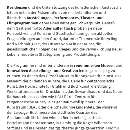
Residenzen
und die Unterstützung des künstlerischen Austauschs
bilden neben der Präsentation von niederländischen und
flämischen
Ausstellungen
,
Performances
,
Theater- und
Filmprogrammen
dabei einen wichtigen Schwerpunkt. Gemäß
dem Gastlandmotto
Alles außer flach
proben sie neue
Perspektiven auf Kunst und Gesellschaft und gehen aktuellen
Fragestellungen auf den Grund, darunter Themen wie Recycling
und Nachhaltigkeit, der Einsatz von KI in der Kunst, die
gesellschaftlichen Folgen des Krieges und die Verwirklichung neuer
Lebensmodelle in Städteplanung und Produktdesign.
Die Programme sind unter anderem in
renommierten Museen
und
innovativen Ausstellungs- und Kreativorten
in ganz Leipzig zu
erleben, zu denen das GRASSI Museum für Angewandte Kunst, das
Museum der bildenden Künste, die Galerie für Zeitgenössische
Kunst, die Hochschule für Grafik und Buchkunst, die Stiftung
Werkstattmuseum für Druckkunst, das Gewandhaus und das Neue
Rathaus ebenso zählen wie HALLE 14 – Zentrum für
zeitgenössische Kunst/Leipziger Baumwollspinnerei, der
Kunstraum IDEAL oder die Schaubühne Lindenfels, die während
der Leipziger Buchmesse das städtische Quartier des
Gastlandauftritts bilden wird. In Berlin beteiligt sich die
Bertelsmann Repräsentanz, in Hamburg die Roger Willemsen
Stiftung und in Dresden das tjg. theater junge generation. Und für