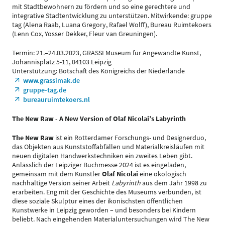
mit Stadtbewohnern zu fördern und so eine gerechtere und
integrative Stadtentwicklung zu unterstützen. Mitwirkende: gruppe
tag (Alena Raab, Luana Gregory, Rafael Wolff), Bureau Ruimtekoers
(Lenn Cox, Yosser Dekker, Fleur van Greuningen).
Termin: 21.–24.03.2023, GRASSI Museum für Angewandte Kunst,
Johannisplatz 5-11, 04103 Leipzig
Unterstützung: Botschaft des Königreichs der Niederlande
www.grassimak.de
gruppe-tag.de
bureauruimtekoers.nl
The New Raw - A New Version of Olaf Nicolai’s Labyrinth
The New Raw
ist ein Rotterdamer Forschungs- und Designerduo,
das Objekten aus Kunststoffabfällen und Materialkreisläufen mit
neuen digitalen Handwerkstechniken ein zweites Leben gibt.
Anlässlich der Leipziger Buchmesse 2024 ist es eingeladen,
gemeinsam mit dem Künstler
Olaf Nicolai
eine ökologisch
nachhaltige Version seiner Arbeit
Labyrinth
aus dem Jahr 1998 zu
erarbeiten. Eng mit der Geschichte des Museums verbunden, ist
diese soziale Skulptur eines der ikonischsten öffentlichen
Kunstwerke in Leipzig geworden – und besonders bei Kindern
beliebt. Nach eingehenden Materialuntersuchungen wird The New