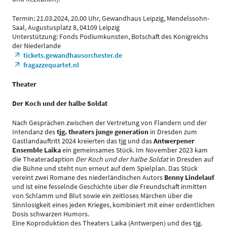
Termin: 21.03.2024, 20.00 Uhr, Gewandhaus Leipzig, Mendelssohn-
Saal, Augustusplatz 8, 04109 Leipzig
Unterstützung: Fonds Podiumkunsten, Botschaft des Königreichs
der Niederlande
tickets.gewandhausorchester.de
fragazzequartet.nl
Theater
Der Koch und der halbe Soldat
Nach Gesprächen zwischen der Vertretung von Flandern und der
Intendanz des
tjg. theaters junge generation
in Dresden zum
Gastlandauftritt 2024 kreierten das tjg und das
Antwerpener
Ensemble Laika
ein gemeinsames Stück. Im November 2023 kam
die Theateradaption
Der Koch und der halbe Soldat
in Dresden auf
die Bühne und steht nun erneut auf dem Spielplan. Das Stück
vereint zwei Romane des niederländischen Autors
Benny Lindelauf
und ist eine fesselnde Geschichte über die Freundschaft inmitten
von Schlamm und Blut sowie ein zeitloses Märchen über die
Sinnlosigkeit eines jeden Krieges, kombiniert mit einer ordentlichen
Dosis schwarzen Humors.
Eine Koproduktion des Theaters Laika (Antwerpen) und des tjg.