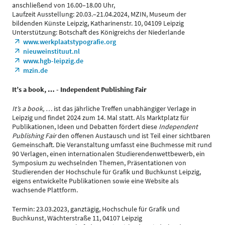
anschließend von 16.00–18.00 Uhr,
Laufzeit Ausstellung: 20.03.–21.04.2024, MZIN, Museum der
bildenden Künste Leipzig, Katharinenstr. 10, 04109 Leipzig
Unterstützung: Botschaft des Königreichs der Niederlande
www.werkplaatstypografie.org
nieuweinstituut.nl
www.hgb-leipzig.de
mzin.de
It’s a book, … - Independent Publishing Fair
It’s a book, …
ist das jährliche Treffen unabhängiger Verlage in
Leipzig und findet 2024 zum 14. Mal statt. Als Marktplatz für
Publikationen, Ideen und Debatten fördert diese
Independent
Publishing Fair
den offenen Austausch und ist Teil einer sichtbaren
Gemeinschaft. Die Veranstaltung umfasst eine Buchmesse mit rund
90 Verlagen, einen internationalen Studierendenwettbewerb, ein
Symposium zu wechselnden Themen, Präsentationen von
Studierenden der Hochschule für Grafik und Buchkunst Leipzig,
eigens entwickelte Publikationen sowie eine Website als
wachsende Plattform.
Termin: 23.03.2023, ganztägig, Hochschule für Grafik und
Buchkunst, Wächterstraße 11, 04107 Leipzig