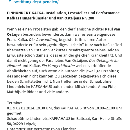
rwstiftung.de/stipendien/
EINHUNDERT KAFKA. Installation, Leseatelier und Performance
Kafkas Hungerkünstler und Van Ostaijens Nr. 200
Wenn es einen Prosaisten gab, den der flämische Dichter
Paul van
Ostaijen
besonders bewunderte, dann war es sein Zeitgenosse
Franz Kafka.
Die Verwandlung
begeisterte ihn, ihren Autor
bewunderte er für sein „geduldiges Lächeln". Kurz nach Kafkas Tod
übersetzte Van Ostaijen vier kurze Prosafragmente seines Helden.
Er wusste schon damals, dass er an der gleichen Krankheit litt. Und
damit nicht genug der Parallelen: Van Ostaijens
Das Gefängnis im
Himmel
und Kafkas
Ein Hungerkünstler
weisen verblüffende
Ähnlichkeiten auf, auch wenn die Autoren die jeweilige Erzählung
des anderen nicht kannten. Zu Lebzeiten begegneten sich diese
beiden Schriftsteller nicht. Nun treffen sie in der Schaubühne
Lindenfels im KAFKAHAUS aufeinander. Mitwirkende: Anna Eble,
Matthijs de Ridder und viele andere.
Termine:
01. & 02.02.2024, 19.30 Uhr, das KAFKAHAUS ist von 18.00–21.00 Uhr
geöffnet,
Schaubühne Lindenfels, KAFKAHAUS im Ballsaal, Karl-Heine-Straße
50, 04229 Leipzig
Unterstützung: Vertretung von Flandern