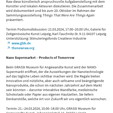
Raw diese künstlerisch anspruchsvolle Aufgabenstellung mit dem
Künstler und lokalen Akteuren diskutieren. Die Zusammenarbeit
wird dokumentiert und bis zum 20. Oktober im Rahmen der
Sammlungsausstellung
Things That Were Are Things Again
präsentiert.
Termin Podiumsdiskussion: 21.03.2024, 17.00–20.00 Uhr, Galerie für
Zeitgenössische Kunst Leipzig, Karl-Tauchnitz-St. 9-11 04107 Leipzig
Unterstützung: Stimuleringsfonds Creatieve Industrie
www.gfzk.de
thenewraw.org
Nano Supermarket – Products of Tomorrow
Beim GRASSI Museum für Angewandte Kunst wird der NANO-
Supermarkt eröffnet, der die Auswirkungen der Nanotechnologie
auf das tägliche Leben sichtbar machen wird. Die Regale bieten
innovative und nützliche, aber auch seltsame und beängstigende
Nanoprodukte, die schon im nächsten Jahrzehnt auf dem Markt
sein könnten – darunter interaktive Wandfarbe, medizinische
Schokolade oder Papier aus eigenen Hautzellen. Sie liefern
Denkanstöße, welche Art von Zukunft wir uns eigentlich wünschen.
Termin: 21.–24.03.2024, 10.00–18.00 Uhr, GRASSI Museum für