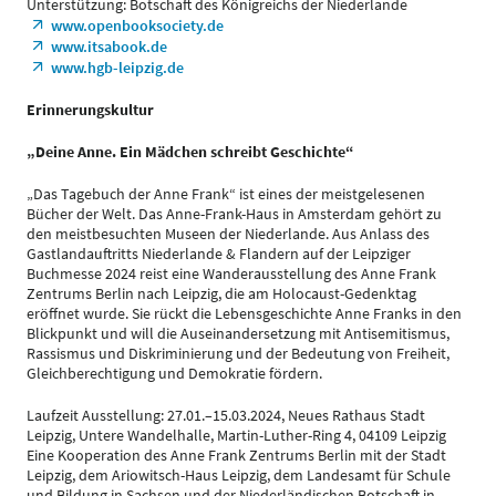
Unterstützung: Botschaft des Königreichs der Niederlande
www.openbooksociety.de
www.itsabook.de
www.hgb-leipzig.de
Erinnerungskultur
„Deine Anne. Ein Mädchen schreibt Geschichte“
„Das Tagebuch der Anne Frank“ ist eines der meistgelesenen
Bücher der Welt. Das Anne-Frank-Haus in Amsterdam gehört zu
den meistbesuchten Museen der Niederlande. Aus Anlass des
Gastlandauftritts Niederlande & Flandern auf der Leipziger
Buchmesse 2024 reist eine Wanderausstellung des Anne Frank
Zentrums Berlin nach Leipzig, die am Holocaust-Gedenktag
eröffnet wurde. Sie rückt die Lebensgeschichte Anne Franks in den
Blickpunkt und will die Auseinandersetzung mit Antisemitismus,
Rassismus und Diskriminierung und der Bedeutung von Freiheit,
Gleichberechtigung und Demokratie fördern.
Laufzeit Ausstellung: 27.01.–15.03.2024, Neues Rathaus Stadt
Leipzig, Untere Wandelhalle, Martin-Luther-Ring 4, 04109 Leipzig
Eine Kooperation des Anne Frank Zentrums Berlin mit der Stadt
Leipzig, dem Ariowitsch-Haus Leipzig, dem Landesamt für Schule
und Bildung in Sachsen und der Niederländischen Botschaft in