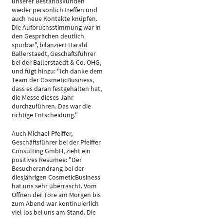
unserer Bestandskunden
wieder persönlich treffen und
auch neue Kontakte knüpfen.
Die Aufbruchsstimmung war in
den Gesprächen deutlich
spürbar", bilanziert Harald
Ballerstaedt, Geschäftsführer
bei der Ballerstaedt & Co. OHG,
und fügt hinzu: "Ich danke dem
Team der CosmeticBusiness,
dass es daran festgehalten hat,
die Messe dieses Jahr
durchzuführen. Das war die
richtige Entscheidung."
Auch Michael Pfeiffer,
Geschäftsführer bei der Pfeiffer
Consulting GmbH, zieht ein
positives Resümee: "Der
Besucherandrang bei der
diesjährigen CosmeticBusiness
hat uns sehr überrascht. Vom
Öffnen der Tore am Morgen bis
zum Abend war kontinuierlich
viel los bei uns am Stand. Die