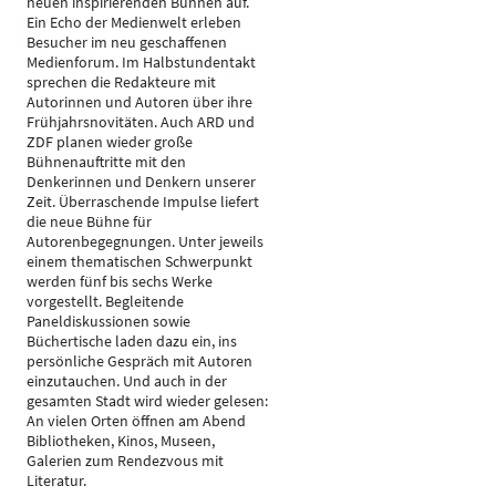
neuen inspirierenden Bühnen auf.
Ein Echo der Medienwelt erleben
Besucher im neu geschaffenen
Medienforum. Im Halbstundentakt
sprechen die Redakteure mit
Autorinnen und Autoren über ihre
Frühjahrsnovitäten. Auch ARD und
ZDF planen wieder große
Bühnenauftritte mit den
Denkerinnen und Denkern unserer
Zeit. Überraschende Impulse liefert
die neue Bühne für
Autorenbegegnungen. Unter jeweils
einem thematischen Schwerpunkt
werden fünf bis sechs Werke
vorgestellt. Begleitende
Paneldiskussionen sowie
Büchertische laden dazu ein, ins
persönliche Gespräch mit Autoren
einzutauchen. Und auch in der
gesamten Stadt wird wieder gelesen:
An vielen Orten öffnen am Abend
Bibliotheken, Kinos, Museen,
Galerien zum Rendezvous mit
Literatur.