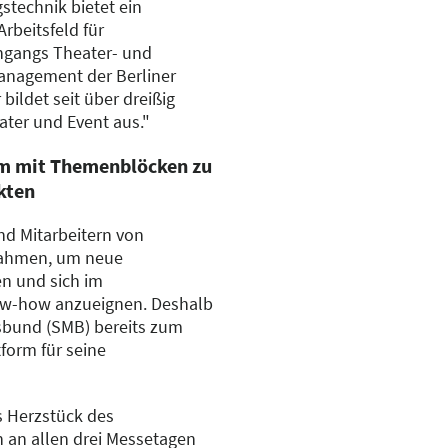
technik bietet ein
beitsfeld für
ngangs Theater- und
anagement der Berliner
bildet seit über dreißig
ater und Event aus."
m mit Themenblöcken zu
kten
nd Mitarbeitern von
Rahmen, um neue
n und sich im
w-how anzueignen. Deshalb
sbund (SMB) bereits zum
tform für seine
 Herzstück des
 an allen drei Messetagen