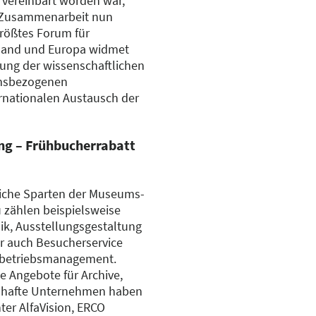
vereinbart worden war,
e Zusammenarbeit nun
größtes Forum für
land und Europa widmet
rung der wissenschaftlichen
msbezogenen
rnationalen Austausch der
ung – Frühbucherrabatt
liche Sparten der Museums-
 zählen beispielsweise
ik, Ausstellungsgestaltung
r auch Besucherservice
rbetriebsmanagement.
le Angebote für Archive,
mhafte Unternehmen haben
ter AlfaVision, ERCO