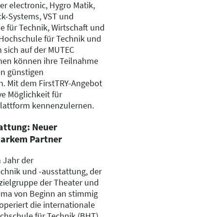
r electronic, Hygro Matik,
ck-Systems, VST und
 für Technik, Wirtschaft und
 Hochschule für Technik und
n sich auf der MUTEC
irmen können ihre Teilnahme
en günstigen
n. Mit dem FirstTRY-Angebot
ve Möglichkeit für
 Plattform kennenzulernen.
attung: Neuer
tarkem Partner
m Jahr der
chnik und -ausstattung, der
rzielgruppe der Theater und
ema von Beginn an stimmig
periert die internationale
chschule für Technik (BHT).