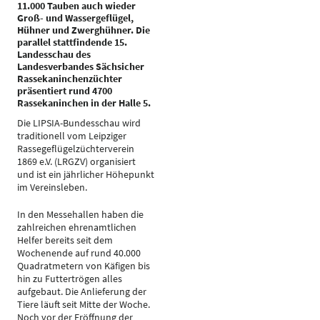
11.000 Tauben auch wieder
Groß- und Wassergeflügel,
Hühner und Zwerghühner. Die
parallel stattfindende 15.
Landesschau des
Landesverbandes Sächsicher
Rassekaninchenzüchter
präsentiert rund 4700
Rassekaninchen in der Halle 5.
Die LIPSIA-Bundesschau wird
traditionell vom Leipziger
Rassegeflügelzüchterverein
1869 e.V. (LRGZV) organisiert
und ist ein jährlicher Höhepunkt
im Vereinsleben.
In den Messehallen haben die
zahlreichen ehrenamtlichen
Helfer bereits seit dem
Wochenende auf rund 40.000
Quadratmetern von Käfigen bis
hin zu Futtertrögen alles
aufgebaut. Die Anlieferung der
Tiere läuft seit Mitte der Woche.
Noch vor der Eröffnung der