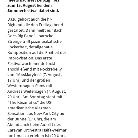
meets Bachfest Leipzig" bis
zum 15. August bei dem
Sommerfestival dabei sind.
Dazu gehört auch die hr-
Bigband, die den Freitagabend
gestaltet. Dann heißt es "Bach
Goes Big Band" - barocke
Strenge trifft jazzmusikalische
Lockerheit, detailgenaue
Komposition auf die Freiheit der
Improvisation. Das erste
Festivalwochenende lockt
anschließend mit Rockrebelly
von "MissMarylen" (7. August,
17 Uhr) und der großen
Westernhagen-Show mit
Andreas Weitersagen (7. August,
20 Uhr). Am Sonntag steht mit
"The Klezmatics" die US-
amerikanische Klezmer-
Sensation aus New York City auf
der Bühne (17 Uhr), die am
Abend auch beim Auftritt des
Caravan Orchestra Haifa-Weimar
nochmal zu erleben ist (20 Uhr).