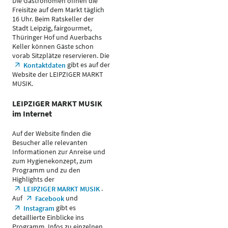
Die Gastronomen öffnen die
Freisitze auf dem Markt täglich
16 Uhr. Beim Ratskeller der
Stadt Leipzig, fairgourmet,
Thüringer Hof und Auerbachs
Keller können Gäste schon
vorab Sitzplätze reservieren. Die
gibt es auf der
Kontaktdaten
Website der LEIPZIGER MARKT
MUSIK.
LEIPZIGER MARKT MUSIK
im Internet
Auf der Website finden die
Besucher alle relevanten
Informationen zur Anreise und
zum Hygienekonzept, zum
Programm und zu den
Highlights der
.
LEIPZIGER MARKT MUSIK
Auf
und
Facebook
gibt es
Instagram
detaillierte Einblicke ins
Programm, Infos zu einzelnen