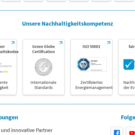
Unsere Nachhaltigkeitskompetenz
her
Green Globe
ISO 50001
fai
keitskodex
Certification
ente
Internationale
Zertifiziertes
Nachha
gkeit
Standards
Energiemanagement
der E
bungen
Folge
 und innovative Partner