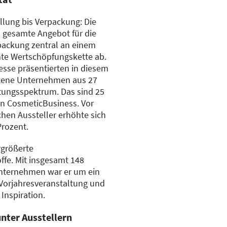
llung bis Verpackung: Die
 gesamte Angebot für die
packung zentral an einem
mte Wertschöpfungskette ab.
esse präsentierten in diesem
etene Unternehmen aus 27
stungsspektrum. Das sind 25
en CosmeticBusiness. Vor
chen Aussteller erhöhte sich
Prozent.
rgrößerte
ffe. Mit insgesamt 148
Unternehmen war er um ein
r Vorjahresveranstaltung und
Inspiration.
nter Ausstellern