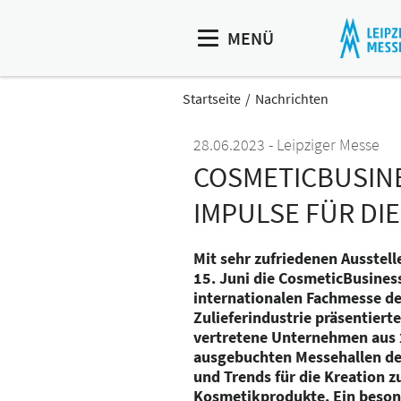
MENÜ
Startseite
Nachrichten
28.06.2023
Leipziger Messe
COSMETICBUSINE
IMPULSE FÜR DI
Mit sehr zufriedenen Ausstel
15. Juni die CosmeticBusines
internationalen Fachmesse de
Zulieferindustrie präsentiert
vertretene Unternehmen aus 2
ausgebuchten Messehallen d
und Trends für die Kreation z
Kosmetikprodukte. Ein beson