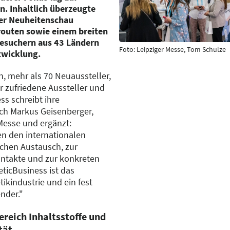
. Inhaltlich überzeugte
der Neuheitenschau
outen sowie einem breiten
esuchern aus 43 Ländern
Foto: Leipziger Messe, Tom Schulze
twicklung.
, mehr als 70 Neuaussteller,
r zufriedene Aussteller und
s schreibt ihre
sich Markus Geisenberger,
Messe und ergänzt:
en den internationalen
chen Austausch, zur
ntakte und zur konkreten
ticBusiness ist das
ikindustrie und ein fest
nder."
ereich Inhaltsstoffe und
tät