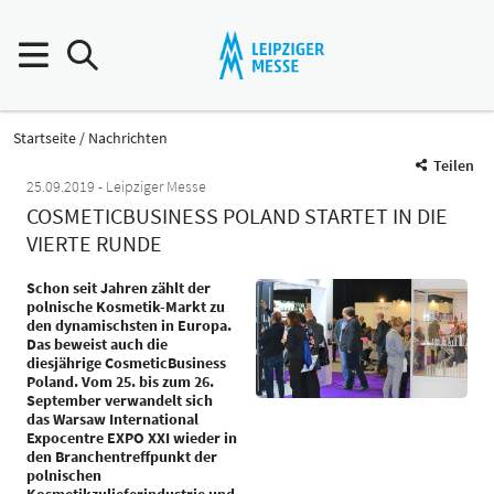
Startseite
Nachrichten
Teilen
25.09.2019
Leipziger Messe
COSMETICBUSINESS POLAND STARTET IN DIE
VIERTE RUNDE
Schon seit Jahren zählt der
polnische Kosmetik-Markt zu
den dynamischsten in Europa.
Das beweist auch die
diesjährige CosmeticBusiness
Poland. Vom 25. bis zum 26.
September verwandelt sich
das Warsaw International
Expocentre EXPO XXI wieder in
den Branchentreffpunkt der
polnischen