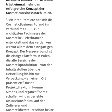
Kosmetikzulieferindustrie und
trägt einmal mehr das
erfolgreiche Konzept der
CosmeticBusiness nach Polen.
"Seit ihrer Premiere hat sich die
CosmeticBusiness Poland im
Verbund mit HCPI, zur
wichtigsten Fachmesse der
Kosmetikzulieferbranche
entwickelt und das verdanken
wir vor allem dem einzigartigen
Konzept: Der Messeverbund ist
die einzige Plattform in Polen,
die alle Bereiche der
Kosmetikproduktion – von den
Inhaltsstoffen über die
Herstellung bis hin zur
Verpackung – an einem Ort
präsentiert", meint
Projektdirektorin Ivonne
Simons und ergänzt: "Somit
schaffen wir das perfekte
Diskussionsforum, auf der
Zulieferer und
Kosmetikhersteller schon heute