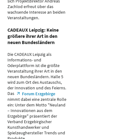
sich Projektdirektor Andreas
Zachlod erfreut über das
wachsende Interesse an beiden
Veranstaltungen.
CADEAUX Leipzig: Keine
größere ihrer Art in den
neuen Bundesländern
Die CADEAUX Leipzig als
Informations- und
Oderplattform ist die größte
Veranstaltung ihrer Art in den
neuen Bundesländern. Halle 5
wird zum Ort des Austauschs,
der Innovation und des Feierns.
Das
Forum Erzgebirge
nimmt dabei eine zentrale Rolle
ein: Unter dem Motto "Neuland
– Innovationen aus dem
Erzgebirge" präsentiert der
Verband Erzgebirgischer
Kunsthandwerker und
Spielzeughersteller Trends und
Produkte.