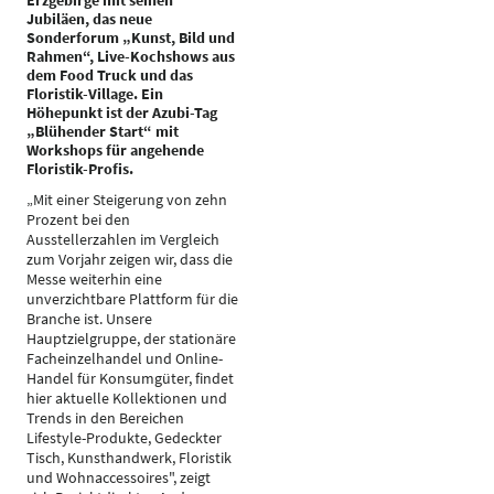
Erzgebirge mit seinen
Jubiläen, das neue
Sonderforum „Kunst, Bild und
Rahmen“, Live-Kochshows aus
dem Food Truck und das
Floristik-Village. Ein
Höhepunkt ist der Azubi-Tag
„Blühender Start“ mit
Workshops für angehende
Floristik-Profis.
„Mit einer Steigerung von zehn
Prozent bei den
Ausstellerzahlen im Vergleich
zum Vorjahr zeigen wir, dass die
Messe weiterhin eine
unverzichtbare Plattform für die
Branche ist. Unsere
Hauptzielgruppe, der stationäre
Facheinzelhandel und Online-
Handel für Konsumgüter, findet
hier aktuelle Kollektionen und
Trends in den Bereichen
Lifestyle-Produkte, Gedeckter
Tisch, Kunsthandwerk, Floristik
und Wohnaccessoires", zeigt