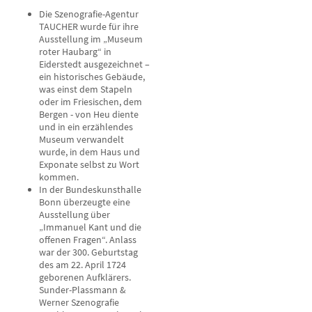
Die Szenografie-Agentur
TAUCHER wurde für ihre
Ausstellung im „Museum
roter Haubarg“ in
Eiderstedt ausgezeichnet –
ein historisches Gebäude,
was einst dem Stapeln
oder im Friesischen, dem
Bergen - von Heu diente
und in ein erzählendes
Museum verwandelt
wurde, in dem Haus und
Exponate selbst zu Wort
kommen.
In der Bundeskunsthalle
Bonn überzeugte eine
Ausstellung über
„Immanuel Kant und die
offenen Fragen“. Anlass
war der 300. Geburtstag
des am 22. April 1724
geborenen Aufklärers.
Sunder-Plassmann &
Werner Szenografie