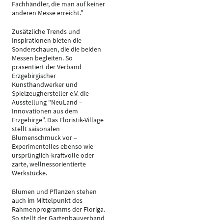
Fachhändler, die man auf keiner
anderen Messe erreicht."
Zusätzliche Trends und
Inspirationen bieten die
Sonderschauen, die die beiden
Messen begleiten. So
präsentiert der Verband
Erzgebirgischer
Kunsthandwerker und
Spielzeughersteller e.V. die
Ausstellung "NeuLand –
Innovationen aus dem
Erzgebirge". Das Floristik-Village
stellt saisonalen
Blumenschmuck vor –
Experimentelles ebenso wie
ursprünglich-kraftvolle oder
zarte, wellnessorientierte
Werkstücke.
Blumen und Pflanzen stehen
auch im Mittelpunkt des
Rahmenprogramms der Floriga.
So stellt der Gartenbauverband