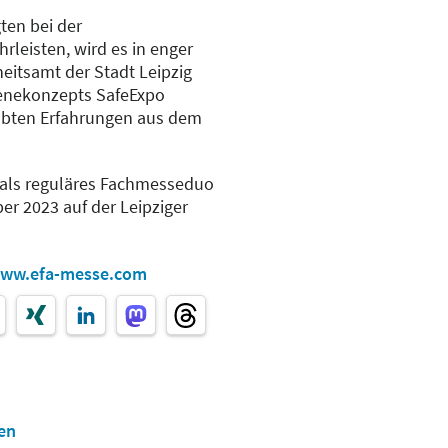
gten bei der
leisten, wird es in enger
itsamt der Stadt Leipzig
ienekonzepts SafeExpo
robten Erfahrungen aus dem
 als reguläres Fachmesseduo
er 2023 auf der Leipziger
ww.efa-messe.com
en