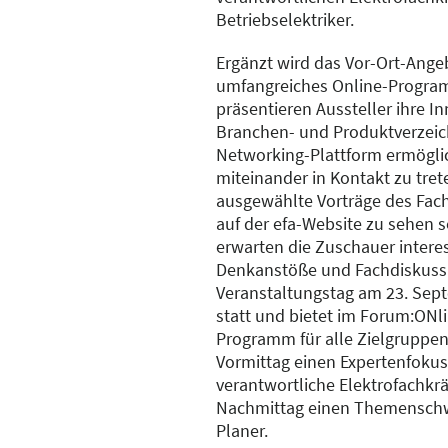
Betriebselektriker.
Ergänzt wird das Vor-Ort-Ange
umfangreiches Online-Program
präsentieren Aussteller ihre I
Branchen- und Produktverzeich
Networking-Plattform ermöglic
miteinander in Kontakt zu tr
ausgewählte Vorträge des Fa
auf der efa-Website zu sehen 
erwarten die Zuschauer interes
Denkanstöße und Fachdiskussi
Veranstaltungstag am 23. Septe
statt und bietet im Forum:ONl
Programm für alle Zielgruppe
Vormittag einen Expertenfokus 
verantwortliche Elektrofachkr
Nachmittag einen Themenschw
Planer.