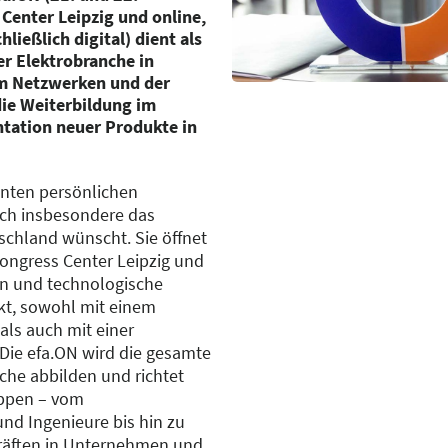
enter Leipzig und online,
ießlich digital) dient als
er Elektrobranche in
m Netzwerken und der
ie Weiterbildung im
tation neuer Produkte in
hnten persönlichen
ich insbesondere das
schland wünscht. Sie öffnet
Congress Center Leipzig und
n und technologische
kt, sowohl mit einem
ls auch mit einer
Die efa.ON wird die gesamte
he abbilden und richtet
uppen – vom
nd Ingenieure bis hin zu
kräften in Unternehmen und