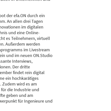
bot der efa.ON durch ein
m. An allen drei Tagen
nnovationen im digitalen
nis und eine Online-
ht es Teilnehmern, virtuell
eten. Außerdem werden
chprogramms im Livestream
sein und im neuen ON.Studio
sante Interviews,
onen. Der dritte
mber findet rein digital
ine ein hochkarätiges
n. Zudem wird es am
für die Industrie und
äfte geben und am
erpunkt für Ingenieure und