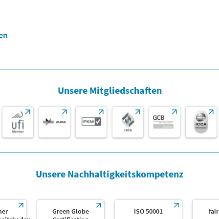
en
Unsere Mitgliedschaften
Unsere Nachhaltigkeitskompetenz
her
Green Globe
ISO 50001
fai