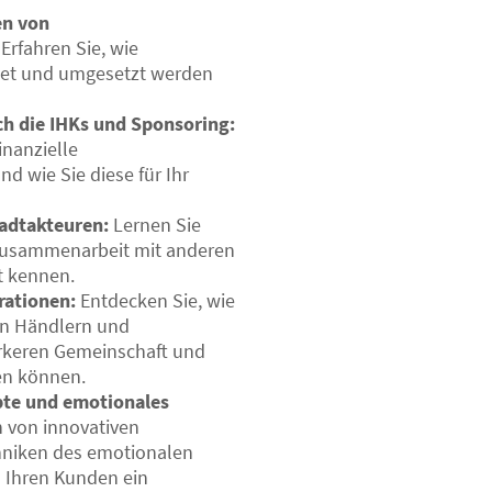
en von
Erfahren Sie, wie
ltet und umgesetzt werden
h die IHKs und Sponsoring:
inanzielle
d wie Sie diese für Ihr
tadtakteuren:
Lernen Sie
 Zusammenarbeit mit anderen
t kennen.
rationen:
Entdecken Sie, wie
en Händlern und
tärkeren Gemeinschaft und
en können.
pte und emotionales
h von innovativen
niken des emotionalen
m Ihren Kunden ein