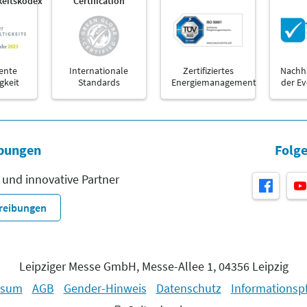
keitskodex
Certification
ente
Internationale
Zertifiziertes
Nachha
gkeit
Standards
Energiemanagement
der E
bungen
Folge
 und innovative Partner
hreibungen
Leipziger Messe GmbH, Messe-Allee 1, 04356 Leipzig
ssum
AGB
Gender-Hinweis
Datenschutz
Informationspf