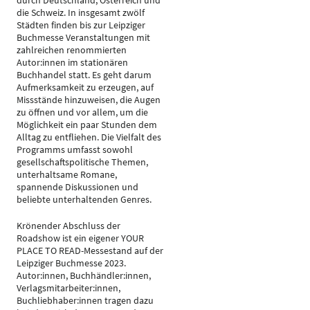
durch Deutschland, Österreich und
die Schweiz. In insgesamt zwölf
Städten finden bis zur Leipziger
Buchmesse Veranstaltungen mit
zahlreichen renommierten
Autor:innen im stationären
Buchhandel statt. Es geht darum
Aufmerksamkeit zu erzeugen, auf
Missstände hinzuweisen, die Augen
zu öffnen und vor allem, um die
Möglichkeit ein paar Stunden dem
Alltag zu entfliehen. Die Vielfalt des
Programms umfasst sowohl
gesellschaftspolitische Themen,
unterhaltsame Romane,
spannende Diskussionen und
beliebte unterhaltenden Genres.
Krönender Abschluss der
Roadshow ist ein eigener YOUR
PLACE TO READ-Messestand auf der
Leipziger Buchmesse 2023.
Autor:innen, Buchhändler:innen,
Verlagsmitarbeiter:innen,
Buchliebhaber:innen tragen dazu