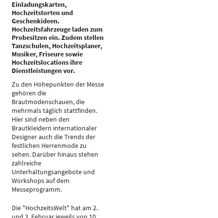
Einladungskarten,
Hochzeitstorten und
Geschenkideen.
Hochzeitsfahrzeuge laden zum
Probesitzen ein. Zudem stellen
Tanzschulen, Hochzeitsplaner,
Musiker, Friseure sowie
Hochzeitslocations ihre
Dienstleistungen vor.
Zu den Höhepunkten der Messe
gehören die
Brautmodenschauen, die
mehrmals täglich stattfinden.
Hier sind neben den
Brautkleidern internationaler
Designer auch die Trends der
festlichen Herrenmode zu
sehen. Darüber hinaus stehen
zahlreiche
Unterhaltungsangebote und
Workshops auf dem
Messeprogramm.
Die "HochzeitsWelt" hat am 2.
und 3. Februar jeweils von 10