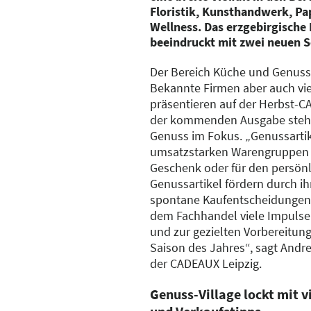
Floristik, Kunsthandwerk, Pa
Wellness. Das erzgebirgisch
beeindruckt mit zwei neuen 
Der Bereich Küche und Genuss h
Bekannte Firmen aber auch vie
präsentieren auf der Herbst-C
der kommenden Ausgabe steht 
Genuss im Fokus. „Genussartik
umsatzstarken Warengruppen i
Geschenk oder für den persön
Genussartikel fördern durch i
spontane Kaufentscheidungen.
dem Fachhandel viele Impulse 
und zur gezielten Vorbereitung
Saison des Jahres“, sagt Andre
der CADEAUX Leipzig.
Genuss-Village lockt mit 