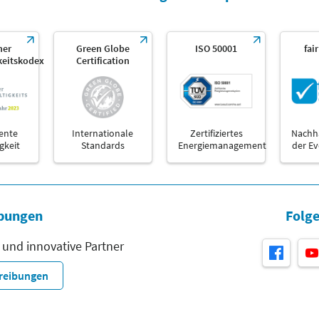
her
Green Globe
ISO 50001
fai
keitskodex
Certification
ente
Internationale
Zertifiziertes
Nachha
gkeit
Standards
Energiemanagement
der E
bungen
Folge
 und innovative Partner
hreibungen