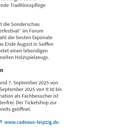
ende Traditionspflege
st die Sonderschau
rfestival“ im Forum
wahl der besten Exponate
as Ende August in Seiffen
ietet einen lebendigen
ionellen Holzspielzeugs.
en
 und 7. September 2025 von
 September 2025 von 9:30 bis
imation als Fachbesucher ist
ostenfrei. Der Ticketshop zur
ereits geöffnet.
www.cadeaux-leipzig.de.