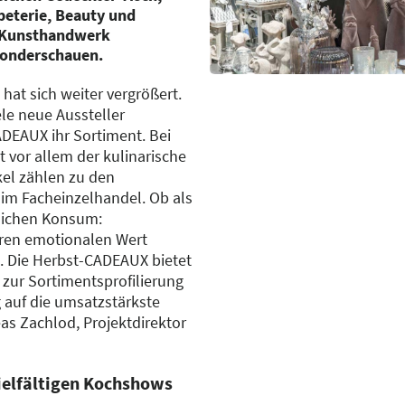
peterie, Beauty und
e Kunsthandwerk
Sonderschauen.
at sich weiter vergrößert.
le neue Aussteller
ADEAUX ihr Sortiment. Bei
vor allem der kulinarische
el zählen zu den
m Facheinzelhandel. Ob als
lichen Konsum:
hren emotionalen Wert
 Die Herbst-CADEAUX bietet
zur Sortimentsprofilierung
 auf die umsatzstärkste
as Zachlod, Projektdirektor
vielfältigen Kochshows