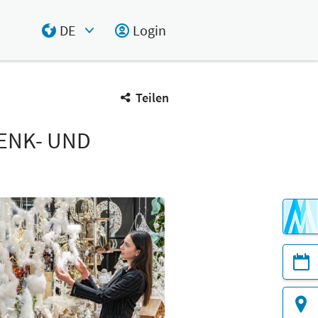
DE
Login
Select Input
Teilen
ENK- UND