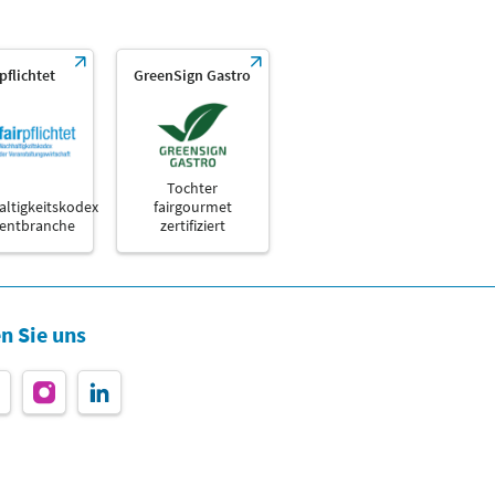
rpflichtet
GreenSign Gastro
Tochter
ltigkeitskodex
fairgourmet
ventbranche
zertifiziert
n Sie uns