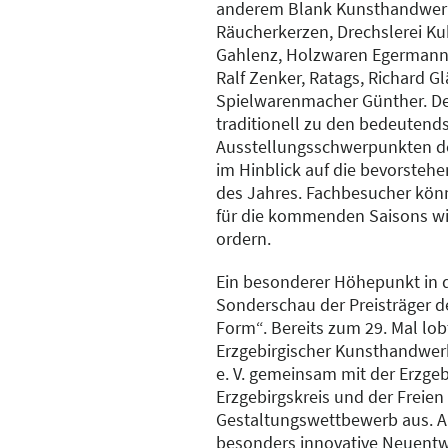
anderem Blank Kunsthandwerk
Räucherkerzen, Drechslerei Ku
Gahlenz, Holzwaren Egermann, 
Ralf Zenker, Ratags, Richard G
Spielwarenmacher Günther. De
traditionell zu den bedeutend
Ausstellungsschwerpunkten d
im Hinblick auf die bevorstehe
des Jahres. Fachbesucher könn
für die kommenden Saisons w
ordern.
Ein besonderer Höhepunkt in d
Sonderschau der Preisträger d
Form“. Bereits zum 29. Mal lo
Erzgebirgischer Kunsthandwerk
e. V. gemeinsam mit der Erzge
Erzgebirgskreis und der Freien
Gestaltungswettbewerb aus. A
besonders innovative Neuent