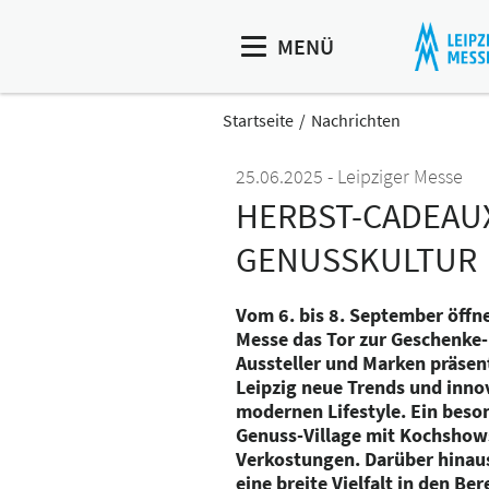
MENÜ
Startseite
Nachrichten
25.06.2025
Leipziger Messe
HERBST-CADEAUX
GENUSSKULTUR
Vom 6. bis 8. September öffne
Messe das Tor zur Geschenke
Aussteller und Marken präsen
Leipzig neue Trends und innov
modernen Lifestyle. Ein beso
Genuss-Village mit Kochsho
Verkostungen. Darüber hinaus
eine breite Vielfalt in den Be