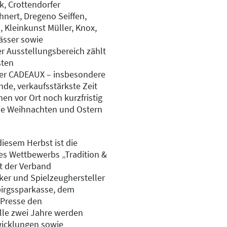
, Crottendorfer
hnert, Dregeno Seiffen,
Kleinkunst Müller, Knox,
lässer sowie
r Ausstellungsbereich zählt
sten
er CADEAUX – insbesondere
nde, verkaufsstärkste Zeit
en vor Ort noch kurzfristig
ie Weihnachten und Ostern
iesem Herbst ist die
es Wettbewerbs „Tradition &
bt der Verband
er und Spielzeughersteller
birgssparkasse, dem
 Presse den
lle zwei Jahre werden
wicklungen sowie