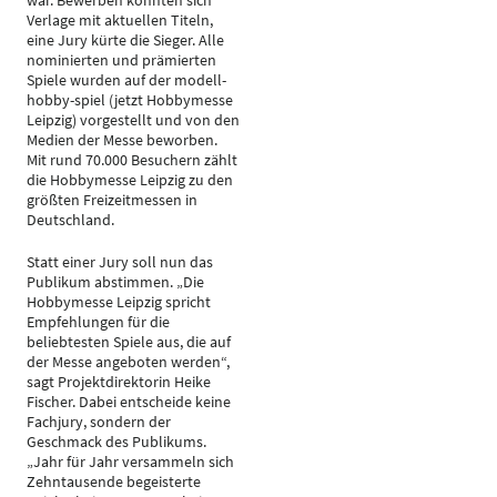
war. Bewerben konnten sich
Verlage mit aktuellen Titeln,
eine Jury kürte die Sieger. Alle
nominierten und prämierten
Spiele wurden auf der modell-
hobby-spiel (jetzt Hobbymesse
Leipzig) vorgestellt und von den
Medien der Messe beworben.
Mit rund 70.000 Besuchern zählt
die Hobbymesse Leipzig zu den
größten Freizeitmessen in
Deutschland.
Statt einer Jury soll nun das
Publikum abstimmen. „Die
Hobbymesse Leipzig spricht
Empfehlungen für die
beliebtesten Spiele aus, die auf
der Messe angeboten werden“,
sagt Projektdirektorin Heike
Fischer. Dabei entscheide keine
Fachjury, sondern der
Geschmack des Publikums.
„Jahr für Jahr versammeln sich
Zehntausende begeisterte