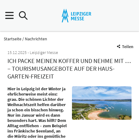
Startseite
Nachrichten
Teilen
15.12.2025
Leipziger Messe
ICH PACKE MEINEN KOFFER UND NEHME MIT …
– TOURISMUSANGEBOTE AUF DER HAUS-
GARTEN-FREIZEIT
Hier in Leipzig ist der Winter ja
ehrlicherweise meist eins:
grau. Die schönen Lichter der
Weihnachtszeit helfen darüber
ja schon ein bisschen hinweg.
Nur im Januar wird es dann
besonders hart. Was hilft? Dem
Alltag entfliehen – zum Beispiel
ins Fränkische Seenland, an
die Müritz oder ins gemütliche