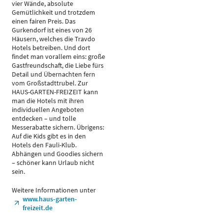
vier Wände, absolute
Gemütlichkeit und trotzdem
einen fairen Preis. Das
Gurkendorf ist eines von 26
Häusern, welches die Travdo
Hotels betreiben. Und dort
findet man vorallem eins: große
Gastfreundschaft, die Liebe fürs
Detail und Übernachten fern
vom Großstadttrubel. Zur
HAUS-GARTEN-FREIZEIT kann
man die Hotels mit ihren
individuellen Angeboten
entdecken – und tolle
Messerabatte sichern. Übrigens:
Auf die Kids gibt es in den
Hotels den Fauli-Klub.
Abhängen und Goodies sichern
– schöner kann Urlaub nicht
sein.
Weitere Informationen unter
www.haus-garten-
freizeit.de