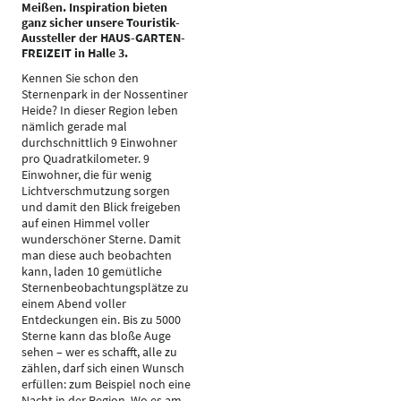
Meißen. Inspiration bieten
ganz sicher unsere Touristik-
Aussteller der HAUS-GARTEN-
FREIZEIT in Halle 3.
Kennen Sie schon den
Sternenpark in der Nossentiner
Heide? In dieser Region leben
nämlich gerade mal
durchschnittlich 9 Einwohner
pro Quadratkilometer. 9
Einwohner, die für wenig
Lichtverschmutzung sorgen
und damit den Blick freigeben
auf einen Himmel voller
wunderschöner Sterne. Damit
man diese auch beobachten
kann, laden 10 gemütliche
Sternenbeobachtungsplätze zu
einem Abend voller
Entdeckungen ein. Bis zu 5000
Sterne kann das bloße Auge
sehen – wer es schafft, alle zu
zählen, darf sich einen Wunsch
erfüllen: zum Beispiel noch eine
Nacht in der Region. Wo es am