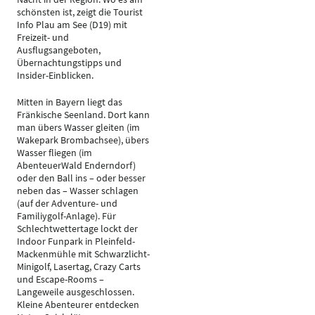
schönsten ist, zeigt die Tourist
Info Plau am See (D19) mit
Freizeit- und
Ausflugsangeboten,
Übernachtungstipps und
Insider-Einblicken.
Mitten in Bayern liegt das
Fränkische Seenland. Dort kann
man übers Wasser gleiten (im
Wakepark Brombachsee), übers
Wasser fliegen (im
AbenteuerWald Enderndorf)
oder den Ball ins – oder besser
neben das – Wasser schlagen
(auf der Adventure- und
Familiygolf-Anlage). Für
Schlechtwettertage lockt der
Indoor Funpark in Pleinfeld-
Mackenmühle mit Schwarzlicht-
Minigolf, Lasertag, Crazy Carts
und Escape-Rooms –
Langeweile ausgeschlossen.
Kleine Abenteurer entdecken