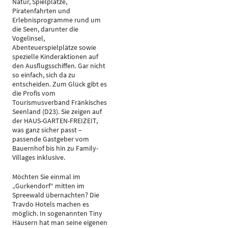
Natur, Spielplätze,
Piratenfahrten und
Erlebnisprogramme rund um
die Seen, darunter die
Vogelinsel,
Abenteuerspielplätze sowie
spezielle Kinderaktionen auf
den Ausflugsschiffen. Gar nicht
so einfach, sich da zu
entscheiden. Zum Glück gibt es
die Profis vom
Tourismusverband Fränkisches
Seenland (D23). Sie zeigen auf
der HAUS-GARTEN-FREIZEIT,
was ganz sicher passt –
passende Gastgeber vom
Bauernhof bis hin zu Family-
Villages inklusive.
Möchten Sie einmal im
„Gurkendorf“ mitten im
Spreewald übernachten? Die
Travdo Hotels machen es
möglich. In sogenannten Tiny
Häusern hat man seine eigenen