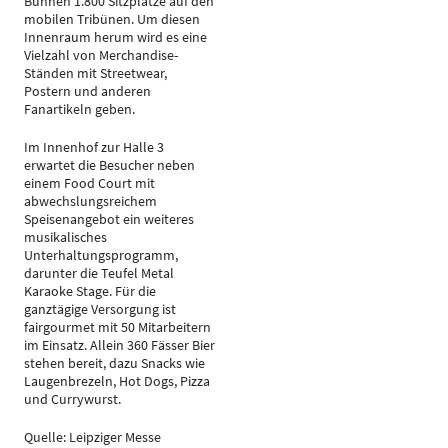
Bühnen 1.800 Sitzplätze auf den
mobilen Tribünen. Um diesen
Innenraum herum wird es eine
Vielzahl von Merchandise-
Ständen mit Streetwear,
Postern und anderen
Fanartikeln geben.
Im Innenhof zur Halle 3
erwartet die Besucher neben
einem Food Court mit
abwechslungsreichem
Speisenangebot ein weiteres
musikalisches
Unterhaltungsprogramm,
darunter die Teufel Metal
Karaoke Stage. Für die
ganztägige Versorgung ist
fairgourmet mit 50 Mitarbeitern
im Einsatz. Allein 360 Fässer Bier
stehen bereit, dazu Snacks wie
Laugenbrezeln, Hot Dogs, Pizza
und Currywurst.
Quelle: Leipziger Messe