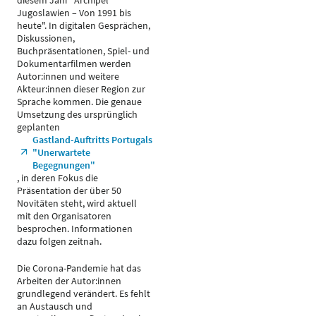
diesem Jahr "Archipel
Jugoslawien – Von 1991 bis
heute". In digitalen Gesprächen,
Diskussionen,
Buchpräsentationen, Spiel- und
Dokumentarfilmen werden
Autor:innen und weitere
Akteur:innen dieser Region zur
Sprache kommen. Die genaue
Umsetzung des ursprünglich
geplanten
Gastland-Auftritts Portugals
"Unerwartete
Begegnungen"
, in deren Fokus die
Präsentation der über 50
Novitäten steht, wird aktuell
mit den Organisatoren
besprochen. Informationen
dazu folgen zeitnah.
Die Corona-Pandemie hat das
Arbeiten der Autor:innen
grundlegend verändert. Es fehlt
an Austausch und