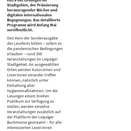
extra mit Lesungen im
Stadtgebiet, der Prämierung
herausragender Bücher und
digitalen internationalen
Begegnungen. Das detaillierte
Programm wird Anfang Mai
veröffentlicht.
Den Kern der Sonderausgabe
des Lesefests bilden – sofern es
die pandemischen Bedingungen
erlauben – rund 300
Veranstaltungen im Leipziger
Stadtgebiet. An ausgewählten
Orten werden Autor:innen und
Leser:innen einander treffen
können, natürlich unter
Einhaltung aller
Hygienemaßnahmen. Um die
Lesungen einem breiten
Publikum zur Verfügung zu
stellen, werden einzelne
Veranstaltungen zusätzlich auf
der Plattform der Leipziger
Buchmesse gestreamt – für alle
interessierten Leser:innen