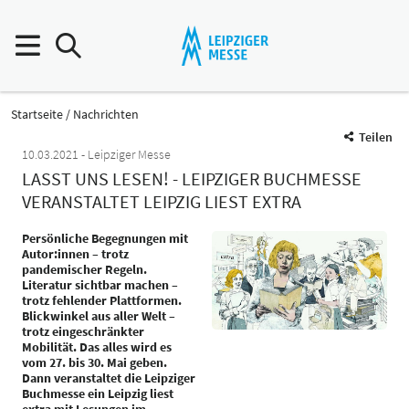
Startseite
Nachrichten
Teilen
10.03.2021
Leipziger Messe
LASST UNS LESEN! - LEIPZIGER BUCHMESSE
VERANSTALTET LEIPZIG LIEST EXTRA
Persönliche Begegnungen mit
Autor:innen – trotz
pandemischer Regeln.
Literatur sichtbar machen –
trotz fehlender Plattformen.
Blickwinkel aus aller Welt –
trotz eingeschränkter
Mobilität. Das alles wird es
vom 27. bis 30. Mai geben.
Dann veranstaltet die Leipziger
Buchmesse ein Leipzig liest