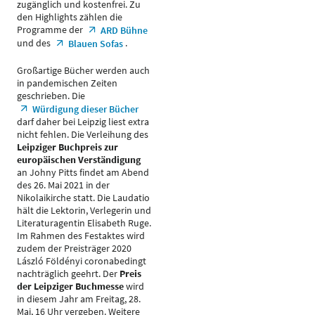
zugänglich und kostenfrei. Zu
den Highlights zählen die
Programme der
ARD Bühne
und des
.
Blauen Sofas
Großartige Bücher werden auch
in pandemischen Zeiten
geschrieben. Die
Würdigung dieser Bücher
darf daher bei Leipzig liest extra
nicht fehlen. Die Verleihung des
Leipziger Buchpreis zur
europäischen Verständigung
an Johny Pitts findet am Abend
des 26. Mai 2021 in der
Nikolaikirche statt. Die Laudatio
hält die Lektorin, Verlegerin und
Literaturagentin Elisabeth Ruge.
Im Rahmen des Festaktes wird
zudem der Preisträger 2020
László Földényi coronabedingt
nachträglich geehrt. Der
Preis
der Leipziger Buchmesse
wird
in diesem Jahr am Freitag, 28.
Mai, 16 Uhr vergeben. Weitere