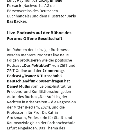
Luft“, Haymon, 03/2024),
Emelie
Porsack
(Nachwuchs-AG des
Börsenvereins des Deutschen
Buchhandels) und dem Illustrator
Joris
Bas Backer.
Live-Podcasts auf der Bühne des
Forums Offene Gesellschaft
Im Rahmen der Leipziger Buchmesse
werden mehrere Podcasts live neue
Folgen produzieren wie der politische
Podcast
„Das Politikteil“
von ZEIT und
ZEIT Online und der
Erinnerungs-
Podcast „Trauer & Turnschuh“.
Deutschlandfunk Systemfragen
hat
Daniel Mullis
vom Leibniz-Institut für
Friedens- und Konfliktforschung, den
Autor des Buches „Der Aufstieg der
Rechten in Krisenzeiten – die Regression
der Mitte“ (Reclam, 2024), und die
Professorin für Prof. Dr. Katrin
Großmann, Professorin für Stadt- und
Raumsoziologie an der Fachhochschule
Erfurt eingeladen. Das Thema des