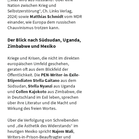
Nation zwischen Krieg und
Selbstzerstörung“, Ch. Links Verlag,
2024) sowie
Matthias Schmidt
vom MDR
einander, wie Europa dem russischen
Chauvinismus trotzen kann.
Der Blick nach Südsudan, Uganda,
Zimbabwe und Mexiko
Kriege und Krisen, die nicht im direkten
europäischen Umfeld geschehen,
geraten oft aus dem Blickfeld der
Öffentlichkeit. Die
PEN-Writer-in-Exile-
Stipendiaten
Stella Gaitano
aus dem
Südsudan,
Stella Nyanzi
aus Uganda
und
Collen Kajokoto
aus Zimbabwe, die
in Deutschland im Exil leben, sprechen
über ihre Literatur und die Macht und
Wirkung des freien Wortes.
Über die Verfolgung von Schreibenden
und „die Ästhetik des Widerstands“ im
heutigen Mexiko spricht
Najem Wali
,
Writers-in-Prison-Beauftragter und