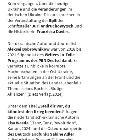
Krim vergangen. Über die heutige
Ukraine und die Veränderungen im
deutschen Ukraine-Diskurs sprechen in
der Veranstaltung der
BpB
der
Schriftsteller
Juri Andruchowytsch
und
die Historikerin
Franziska Davies.
Der ukrainische Autor und Journalist
Aleksei Bobrownikow
war von 2018 bis
2021 Stipendiat des
Writers-in-Exile-
Programms des PEN Deutschland.
Er
vermittelt Einblicke in korrupte
Machenschaften in der Ost-Ukraine,
seine Erfahrungen an der Front und die
aktuelle Situation des Landes, ebenfalls
Thema seines Buches „Blutige
Allianzen“ (Dietz Verlag, 2024).
Unter dem Titel
„Stell dir vor, du
könntest den Krieg beenden.“
fragen
die niederländisch-ukrainische Autorin
Lisa Weeda
(„Tanz, Tanz, Revolution“,
Kanon, 2024) und die Osteuropaexpertin
des Deutschlandfunks
Sabine Adler
(„Was wird aus Russland? Über eine