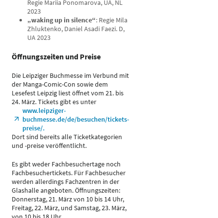
Regie Mariia Ponomarova, UA, NL
2023
„waking up in silence“
: Regie Mila
Zhluktenko, Daniel Asadi Faezi. D,
UA 2023
Öffnungszeiten und Preise
Die Leipziger Buchmesse im Verbund mit
der Manga-Comic-Con sowie dem
Lesefest Leipzig liest öffnet vom 21. bis
24. März. Tickets gibt es unter
www.leipziger-
buchmesse.de/de/besuchen/tickets-
preise/.
Dort sind bereits alle Ticketkategorien
und -preise veröffentlicht.
Es gibt weder Fachbesuchertage noch
Fachbesuchertickets. Für Fachbesucher
werden allerdings Fachzentren in der
Glashalle angeboten. Öffnungszeiten:
Donnerstag, 21. März von 10 bis 14 Uhr,
Freitag, 22. März, und Samstag, 23. März,
von 10 bis 18 Uhr