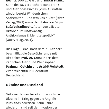
Rechts.
Dort zu Gast sind:
Niklas Frank
,
Sohn des NS-Verbrechers Hans Frank
und Autor des Buches „Zum Ausrotten
wieder bereit? Wir deutschen
Antisemiten – und was uns blüht“ (Dietz
Verlag, 2023) sowie der
Historiker Vojin
Saša Vukadinovic
, Autor von „Siebter
Oktober Dreiundzwanzig –
Antizionismus & Identitätspolitik"
(Querverlag, 2024).
Die Frage „Israel nach dem 7. Oktober“
beschäftigt die Gesprächsrunde mit
Historiker
Prof. Dr. Ernst Piper
, dem
iranischen Autor und Philosophen
Pezhman Golchin
und
Astridt Vehstedt
,
Vizepräsidentin PEN Zentrum
Deutschland.
Ukraine und Russland
Seit zwei Jahren bereits muss sich die
Ukraine im Krieg gegen die Angriffe
Russlands beweisen. Zehn Jahre
wiederum sind seit der Invasion der