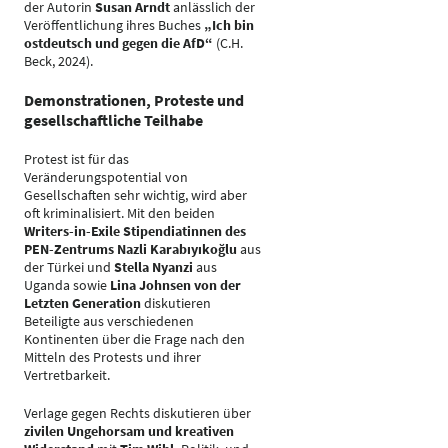
der Autorin
Susan Arndt
anlässlich der
Veröffentlichung ihres Buches
„Ich bin
ostdeutsch und gegen die AfD“
(C.H.
Beck, 2024).
Demonstrationen, Proteste und
gesellschaftliche Teilhabe
Protest ist für das
Veränderungspotential von
Gesellschaften sehr wichtig, wird aber
oft kriminalisiert. Mit den beiden
Writers-in-Exile Stipendiatinnen des
PEN-Zentrums Nazli Karabıyıkoğlu
aus
der Türkei und
Stella Nyanzi
aus
Uganda sowie
Lina Johnsen von der
Letzten Generation
diskutieren
Beteiligte aus verschiedenen
Kontinenten über die Frage nach den
Mitteln des Protests und ihrer
Vertretbarkeit.
Verlage gegen Rechts diskutieren über
zivilen Ungehorsam und kreativen