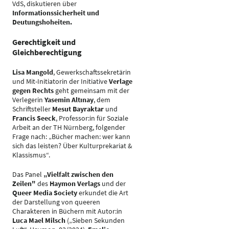
VdS, diskutieren über
Informationssicherheit und
Deutungshoheiten.
Gerechtigkeit und
Gleichberechtigung
Lisa Mangold
, Gewerkschaftssekretärin
und Mit-Initiatorin der Initiative
Verlage
gegen Rechts
geht gemeinsam mit der
Verlegerin
Yasemin Altınay
, dem
Schriftsteller
Mesut Bayraktar
und
Francis Seeck
, Professor:in für Soziale
Arbeit an der TH Nürnberg, folgender
Frage nach: „Bücher machen: wer kann
sich das leisten? Über Kulturprekariat &
Klassismus“.
Das Panel
„Vielfalt zwischen den
Zeilen"
des
Haymon Verlags
und der
Queer Media Society
erkundet die Art
der Darstellung von queeren
Charakteren in Büchern mit Autor:in
Luca Mael Milsch
(„Sieben Sekunden