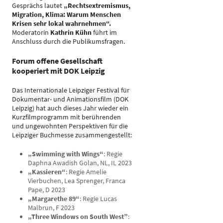
Gesprächs lautet
„Rechtsextremismus,
Migration, Klima: Warum Menschen
Krisen sehr lokal wahrnehmen“.
Moderatorin
Kathrin Kühn
führt im
Anschluss durch die Publikumsfragen.
Forum offene Gesellschaft
kooperiert mit DOK Leipzig
Das Internationale Leipziger Festival für
Dokumentar- und Animationsfilm (DOK
Leipzig) hat auch dieses Jahr wieder ein
Kurzfilmprogramm mit berührenden
und ungewohnten Perspektiven für die
Leipziger Buchmesse zusammengestellt:
„Swimming with Wings“
: Regie
Daphna Awadish Golan, NL, IL 2023
„Kassieren“
: Regie Amelie
Vierbuchen, Lea Sprenger, Franca
Pape, D 2023
„Margarethe 89“
: Regie Lucas
Malbrun, F 2023
„Three Windows on South West”
: