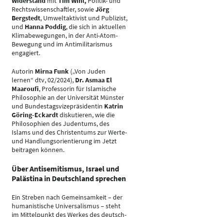
Widerstand
mit
Tim Wihl,
Politik- und
Rechtswissenschaftler, sowie
Jörg
Bergstedt
, Umweltaktivist und Publizist,
und
Hanna Poddig
, die sich in aktuellen
Klimabewegungen, in der Anti-Atom-
Bewegung und im Antimilitarismus
engagiert.
Autorin
Mirna Funk
(„Von Juden
lernen“ dtv, 02/2024),
Dr. Asmaa El
Maaroufi
, Professorin für Islamische
Philosophie an der Universität Münster
und Bundestagsvizepräsidentin
Katrin
Göring-Eckardt
diskutieren, wie die
Philosophien des Judentums, des
Islams und des Christentums zur Werte-
und Handlungsorientierung im Jetzt
beitragen können.
Über Antisemitismus, Israel und
Palästina in Deutschland sprechen
Ein Streben nach Gemeinsamkeit – der
humanistische Universalismus – steht
im Mittelpunkt des Werkes des deutsch-