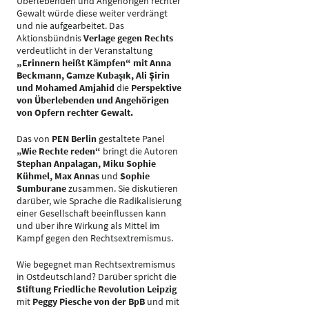
Überlebenden und Angehörigen rechter
Gewalt würde diese weiter verdrängt
und nie aufgearbeitet. Das
Aktionsbündnis
Verlage gegen Rechts
verdeutlicht in der Veranstaltung
„Erinnern heißt Kämpfen“ mit Anna
Beckmann, Gamze Kubaşık, Ali Şirin
und Mohamed Amjahid
die
Perspektive
von Überlebenden und Angehörigen
von Opfern rechter Gewalt.
Das von
PEN Berlin
gestaltete Panel
„Wie Rechte reden“
bringt die Autoren
Stephan Anpalagan, Miku Sophie
Kühmel, Max Annas
und
Sophie
Sumburane
zusammen. Sie diskutieren
darüber, wie Sprache die Radikalisierung
einer Gesellschaft beeinflussen kann
und über ihre Wirkung als Mittel im
Kampf gegen den Rechtsextremismus.
Wie begegnet man Rechtsextremismus
in Ostdeutschland? Darüber spricht die
Stiftung Friedliche Revolution Leipzig
mit
Peggy Piesche von der BpB
und mit