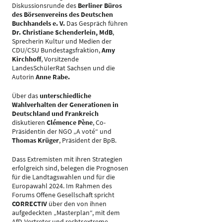
Diskussionsrunde des
Berliner Büros
des Börsenvereins des Deutschen
Buchhandels e. V.
Das Gespräch führen
Dr. Christiane Schenderlein, MdB
,
Sprecherin Kultur und Medien der
CDU/CSU Bundestagsfraktion,
Amy
Kirchhoff
, Vorsitzende
LandesSchülerRat Sachsen und die
Autorin
Anne Rabe.
Über das
unterschiedliche
Wahlverhalten der Generationen in
Deutschland und Frankreich
diskutieren
Clémence Pène
, Co-
Präsidentin der NGO „A voté“ und
Thomas Krüger
, Präsident der BpB.
Dass Extremisten mit ihren Strategien
erfolgreich sind, belegen die Prognosen
für die Landtagswahlen und für die
Europawahl 2024. Im Rahmen des
Forums Offene Gesellschaft spricht
CORRECTIV
über den von ihnen
aufgedeckten „Masterplan“, mit dem
AfD-Vertreter und rechtsextreme