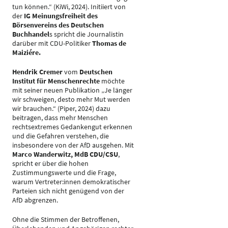
tun können.“ (KiWi, 2024). Initiiert von
der
IG Meinungsfreiheit des
Börsenvereins des Deutschen
Buchhandel
s spricht die Journalistin
darüber mit CDU-Politiker
Thomas de
Maiziére.
Hendrik Cremer
vom
Deutschen
Institut für Menschenrechte
möchte
mit seiner neuen Publikation „Je länger
wir schweigen, desto mehr Mut werden
wir brauchen.“ (Piper, 2024) dazu
beitragen, dass mehr Menschen
rechtsextremes Gedankengut erkennen
und die Gefahren verstehen, die
insbesondere von der AfD ausgehen. Mit
Marco Wanderwitz, MdB CDU/CSU
,
spricht er über die hohen
Zustimmungswerte und die Frage,
warum Vertreter:innen demokratischer
Parteien sich nicht genügend von der
AfD abgrenzen.
Ohne die Stimmen der Betroffenen,