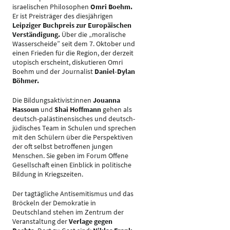
israelischen Philosophen
Omri Boehm.
Er ist Preisträger des diesjährigen
Leipziger Buchpreis zur Europäischen
Verständigung.
Über die „moralische
Wasserscheide” seit dem 7. Oktober und
einen Frieden für die Region, der derzeit
utopisch erscheint, diskutieren Omri
Boehm und der Journalist
Daniel-Dylan
Böhmer.
Die Bildungsaktivist:innen
Jouanna
Hassoun
und
Shai Hoffmann
gehen als
deutsch-palästinensisches und deutsch-
jüdisches Team in Schulen und sprechen
mit den Schülern über die Perspektiven
der oft selbst betroffenen jungen
Menschen. Sie geben im Forum Offene
Gesellschaft einen Einblick in politische
Bildung in Kriegszeiten.
Der tagtägliche Antisemitismus und das
Bröckeln der Demokratie in
Deutschland stehen im Zentrum der
Veranstaltung der
Verlage gegen