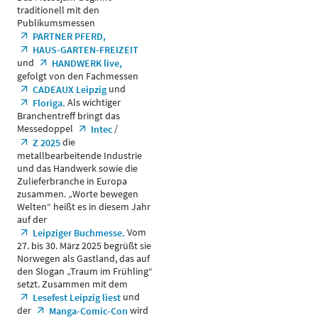
traditionell mit den
Publikumsmessen
PARTNER PFERD,
HAUS-GARTEN-FREIZEIT
und
HANDWERK live,
gefolgt von den Fachmessen
und
CADEAUX Leipzig
Als wichtiger
Floriga.
Branchentreff bringt das
Messedoppel
/
Intec
die
Z 2025
metallbearbeitende Industrie
und das Handwerk sowie die
Zulieferbranche in Europa
zusammen. „Worte bewegen
Welten“ heißt es in diesem Jahr
auf der
Vom
Leipziger Buchmesse.
27. bis 30. März 2025 begrüßt sie
Norwegen als Gastland, das auf
den Slogan „Traum im Frühling“
setzt. Zusammen mit dem
und
Lesefest Leipzig liest
der
wird
Manga-Comic-Con