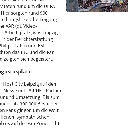
ivitäten rund um die UEFA
Hier sorgten rund 900
e reibungslose Übertragung
der VAR (dt. Video-
en Arbeitsplatz, was Leipzig
in der Berichterstattung
 Philipp Lahm und EM-
chten das IBC und die Fan
 zeigten sich begeistert.
Augustusplatz
r Host City Leipzig auf dem
er Messe mit FAIRNET Partner
uktur und Umsetzung. Bis zum
r mehr als 300.000 Besucher
den Fans gingen um die Welt
toffenen, sympathischen
b es auf der Fan Zone nicht