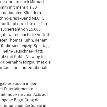
ele, sondern auch Mitmach-
amm mit mehr als 30
ernationalen Künstlern.
Techno-Brass-Band MEUTE
ottland erreichte die Fan
esucherzahl von 15.000
hts waren auch die Auftritte
ieter Thomas Kuhn, der am
ür die vier Leipzig-Spieltage
Wilhelm-Leuschner-Platz
latz mit Public Viewing für
er übernahm fairgourmet die
ntausender internationaler
 gab es zudem in der
eet Entertainment mit
mit musikalischen Acts auf
elungene Begrüßung der
stimmung auf die Spiele im