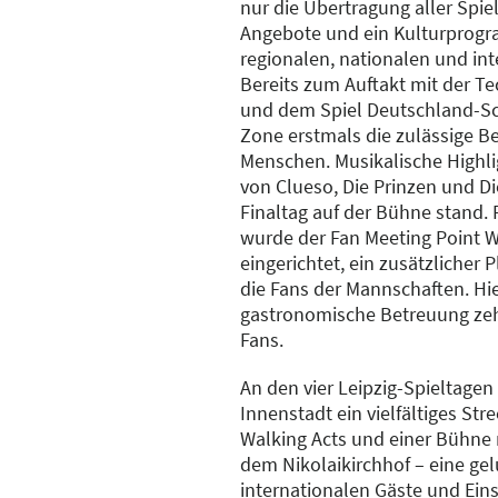
nur die Übertragung aller Spi
Angebote und ein Kulturprogr
regionalen, nationalen und int
Bereits zum Auftakt mit der 
und dem Spiel Deutschland-Sch
Zone erstmals die zulässige B
Menschen. Musikalische Highlig
von Clueso, Die Prinzen und D
Finaltag auf der Bühne stand. F
wurde der Fan Meeting Point 
eingerichtet, ein zusätzlicher P
die Fans der Mannschaften. Hi
gastronomische Betreuung zeh
Fans.
An den vier Leipzig-Spieltagen
Innenstadt ein vielfältiges Str
Walking Acts und einer Bühne 
dem Nikolaikirchhof – eine g
internationalen Gäste und Ein