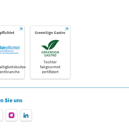
rpflichtet
GreenSign Gastro
Tochter
ltigkeitskodex
fairgourmet
ventbranche
zertifiziert
n Sie uns