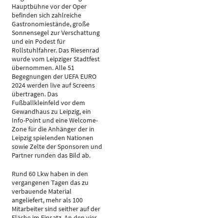
Hauptbühne vor der Oper
befinden sich zahlreiche
Gastronomiestände, große
Sonnensegel zur Verschattung
und ein Podest für
Rollstuhlfahrer. Das Riesenrad
wurde vom Leipziger Stadtfest
übernommen. Alle 51
Begegnungen der UEFA EURO
2024 werden live auf Screens
übertragen. Das
Fußballkleinfeld vor dem
Gewandhaus zu Leipzig, ein
Info-Point und eine Welcome-
Zone für die Anhänger der in
Leipzig spielenden Nationen
sowie Zelte der Sponsoren und
Partner runden das Bild ab.
Rund 60 Lkw haben in den
vergangenen Tagen das zu
verbauende Material
angeliefert, mehr als 100
Mitarbeiter sind seither auf der
Fläche im Einsatz. An den vier