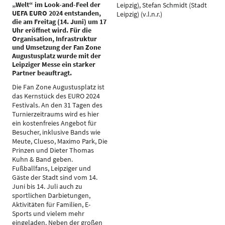
„Welt“ im Look-and-Feel der
Leipzig), Stefan Schmidt (Stadt
UEFA EURO 2024 entstanden,
Leipzig) (v.l.n.r.)
die am Freitag (14. Juni) um 17
Uhr eröffnet wird. Für die
Organisation, Infrastruktur
und Umsetzung der Fan Zone
Augustusplatz wurde mit der
Leipziger Messe ein starker
Partner beauftragt.
Die Fan Zone Augustusplatz ist
das Kernstück des EURO 2024
Festivals. An den 31 Tagen des
Turnierzeitraums wird es hier
ein kostenfreies Angebot für
Besucher, inklusive Bands wie
Meute, Clueso, Maximo Park, Die
Prinzen und Dieter Thomas
Kuhn & Band geben.
Fußballfans, Leipziger und
Gäste der Stadt sind vom 14.
Juni bis 14. Juli auch zu
sportlichen Darbietungen,
Aktivitäten für Familien, E-
Sports und vielem mehr
eingeladen. Neben der großen