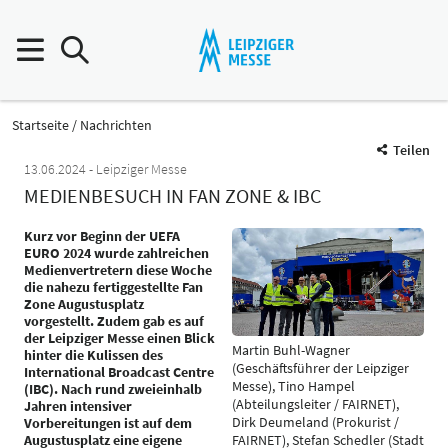
Startseite
Nachrichten
Teilen
13.06.2024
Leipziger Messe
MEDIENBESUCH IN FAN ZONE & IBC
Kurz vor Beginn der UEFA
EURO 2024 wurde zahlreichen
Medienvertretern diese Woche
die nahezu fertiggestellte Fan
Zone Augustusplatz
vorgestellt. Zudem gab es auf
der Leipziger Messe einen Blick
Martin Buhl-Wagner
hinter die Kulissen des
(Geschäftsführer der Leipziger
International Broadcast Centre
Messe), Tino Hampel
(IBC). Nach rund zweieinhalb
(Abteilungsleiter / FAIRNET),
Jahren intensiver
Dirk Deumeland (Prokurist /
Vorbereitungen ist auf dem
Augustusplatz eine eigene
FAIRNET), Stefan Schedler (Stadt