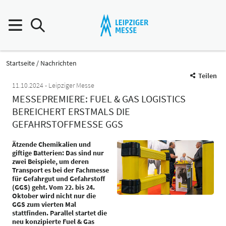
Startseite
Nachrichten
Teilen
11.10.2024
Leipziger Messe
MESSEPREMIERE: FUEL & GAS LOGISTICS
BEREICHERT ERSTMALS DIE
GEFAHRSTOFFMESSE GGS
Ätzende Chemikalien und
giftige Batterien: Das sind nur
zwei Beispiele, um deren
Transport es bei der Fachmesse
für Gefahrgut und Gefahrstoff
(GGS) geht. Vom 22. bis 24.
Oktober wird nicht nur die
GGS zum vierten Mal
stattfinden. Parallel startet die
neu konzipierte Fuel & Gas