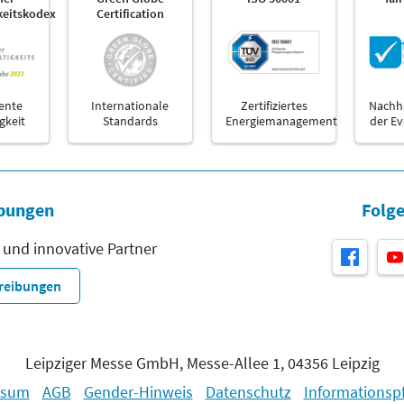
keitskodex
Certification
ente
Internationale
Zertifiziertes
Nachha
gkeit
Standards
Energiemanagement
der E
bungen
Folge
 und innovative Partner
hreibungen
Leipziger Messe GmbH, Messe-Allee 1, 04356 Leipzig
ssum
AGB
Gender-Hinweis
Datenschutz
Informationspf