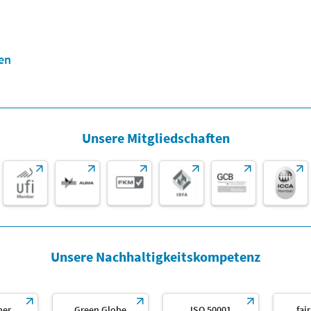
en
Unsere Mitgliedschaften
Unsere Nachhaltigkeitskompetenz
her
Green Globe
ISO 50001
fai