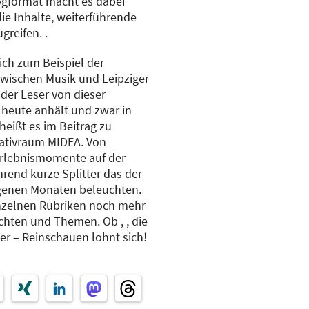
gformat macht es dabei
 die Inhalte, weiterführende
reifen. .
ch zum Beispiel der
zwischen Musik und Leipziger
 der Leser von dieser
 heute anhält und zwar in
heißt es im Beitrag zu
ativraum MIDEA. Von
rlebnismomente auf der
hrend kurze Splitter das der
ngenen Monaten beleuchten.
einzelnen Rubriken noch mehr
hten und Themen. Ob , , die
der – Reinschauen lohnt sich!