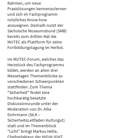
Rahmen, um neue
Praxislösungen kennenzulernen
und sich im Fachprogramm
nützliches Know-how
anzueignen. Deshalb nutzt der
Sächsische Museumsbund (SMB)
bereits zum dritten Mal die
MUTEC als Plattform für seine
Fortbildungstagung im Herbst.
Im MUTEC-Forum, welches das
Herzstück des Fachprogramms
bildet, werden an allen drei
Messetagen Themenblöcke zu
verschiedenen Schwerpunkten
stattfinden. Zum Thema
"Sicherheit" findet eine
hochkarätig besetzte
Diskussionsrunde unter der
Moderation von Dr. Alke
Dohrmann (SiLK –
SicherheitsLeitfaden Kulturgut)
statt und im Themenblock
"Licht" bringt Markus Helle,
Chefredakteur der HIGHLIGHT,