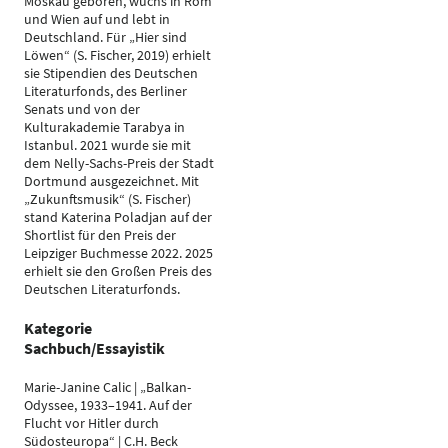
Moskau geboren, wuchs in Rom
und Wien auf und lebt in
Deutschland. Für „Hier sind
Löwen“ (S. Fischer, 2019) erhielt
sie Stipendien des Deutschen
Literaturfonds, des Berliner
Senats und von der
Kulturakademie Tarabya in
Istanbul. 2021 wurde sie mit
dem Nelly-Sachs-Preis der Stadt
Dortmund ausgezeichnet. Mit
„Zukunftsmusik“ (S. Fischer)
stand Katerina Poladjan auf der
Shortlist für den Preis der
Leipziger Buchmesse 2022. 2025
erhielt sie den Großen Preis des
Deutschen Literaturfonds.
Kategorie
Sachbuch/Essayistik
Marie-Janine Calic | „Balkan-
Odyssee, 1933–1941. Auf der
Flucht vor Hitler durch
Südosteuropa“ | C.H. Beck