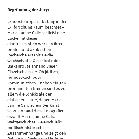
Begründung der Jury:
„Südosteuropa ist bislang in der
Exilforschung kaum beachtet –
Marie-Janine Calic schließt eine
Lücke mit diesem
eindrucksvollen Werk. In ihrer
breiten und akribischen
Recherche erzählt sie die
wechselvolle Geschichte der
Balkanroute anhand vieler
Einzelschicksale. Ob jüdisch,
homosexuell oder
kommunistisch – neben einigen
prominenten Namen sind es vor
allem die Schicksale der
einfachen Leute, denen Marie-
Janine Calic so ein Denkmal
setzt. Anhand dieser Biografien
erzählt Marie-Janine Calic
Weltgeschichte. Sie erschließt
politisch-historische
Zusammenhänge und zeigt den
Balkan als Region der Hoffnung