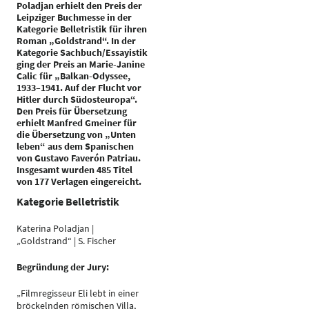
Poladjan erhielt den Preis der
Leipziger Buchmesse in der
Kategorie Belletristik für ihren
Roman „Goldstrand“. In der
Kategorie Sachbuch/Essayistik
ging der Preis an Marie-Janine
Calic für „Balkan-Odyssee,
1933–1941. Auf der Flucht vor
Hitler durch Südosteuropa“.
Den Preis für Übersetzung
erhielt Manfred Gmeiner für
die Übersetzung von „Unten
leben“ aus dem Spanischen
von Gustavo Faverón Patriau.
Insgesamt wurden 485 Titel
von 177 Verlagen eingereicht.
Kategorie Belletristik
Katerina Poladjan |
„Goldstrand“ | S. Fischer
Begründung der Jury:
„Filmregisseur Eli lebt in einer
bröckelnden römischen Villa,