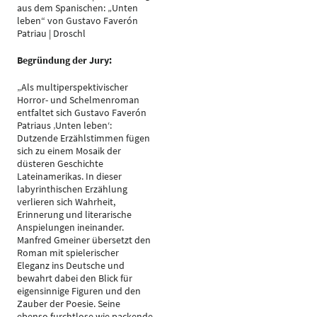
aus dem Spanischen: „Unten
leben“ von Gustavo Faverón
Patriau | Droschl
Begründung der Jury:
„Als multiperspektivischer
Horror- und Schelmenroman
entfaltet sich Gustavo Faverón
Patriaus ‚Unten leben‘:
Dutzende Erzählstimmen fügen
sich zu einem Mosaik der
düsteren Geschichte
Lateinamerikas. In dieser
labyrinthischen Erzählung
verlieren sich Wahrheit,
Erinnerung und literarische
Anspielungen ineinander.
Manfred Gmeiner übersetzt den
Roman mit spielerischer
Eleganz ins Deutsche und
bewahrt dabei den Blick für
eigensinnige Figuren und den
Zauber der Poesie. Seine
ebenso furchtlose wie packende