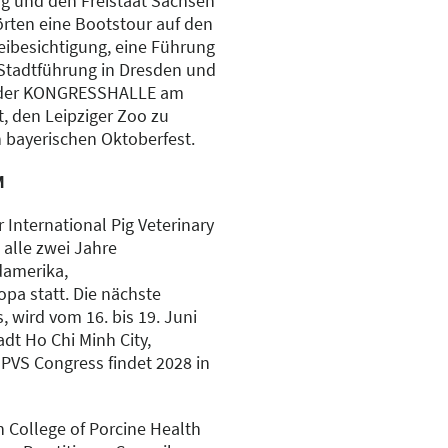
ig und den Freistaat Sachsen
rten eine Bootstour auf den
eibesichtigung, eine Führung
Stadtführung in Dresden und
in der KONGRESSHALLE am
t, den Leipziger Zoo zu
 bayerischen Oktoberfest.
M
 International Pig Veterinary
 alle zwei Jahre
damerika,
pa statt. Die nächste
, wird vom 16. bis 19. Juni
adt Ho Chi Minh City,
 IPVS Congress findet 2028 in
College of Porcine Health