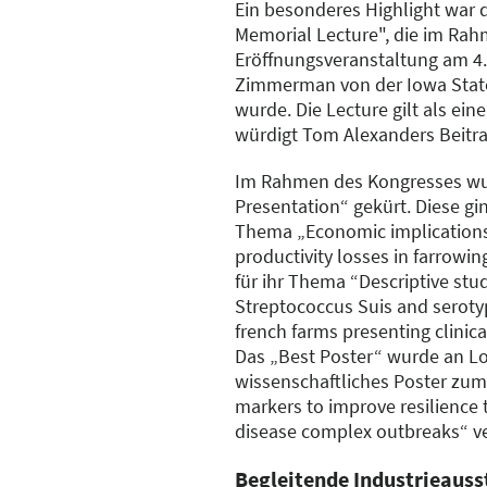
Ein besonderes Highlight war 
Memorial Lecture", die im Rah
Eröffnungsveranstaltung am 4. 
Zimmerman von der Iowa State
wurde. Die Lecture gilt als ein
würdigt Tom Alexanders Beitr
Im Rahmen des Kongresses wu
Presentation“ gekürt. Diese gin
Thema „Economic implications
productivity losses in farrow
für ihr Thema “Descriptive stud
Streptococcus Suis and serotyp
french farms presenting clinica
Das „Best Poster“ wurde an Lor
wissenschaftliches Poster zu
markers to improve resilience 
disease complex outbreaks“ ve
Begleitende Industrieauss