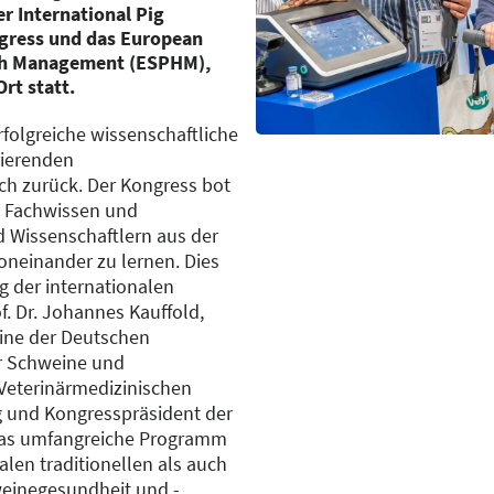
r International Pig
ngress und das European
th Management (ESPHM),
rt statt.
rfolgreiche wissenschaftliche
rierenden
ch zurück. Der Kongress bot
um Fachwissen und
 Wissenschaftlern aus der
neinander zu lernen. Dies
g der internationalen
. Dr. Johannes Kauffold,
ine der Deutschen
ür Schweine und
Veterinärmedizinischen
ig und Kongresspräsident der
„Das umfangreiche Programm
alen traditionellen als auch
weinegesundheit und -