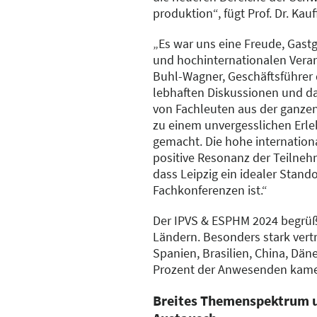
produktion“, fügt Prof. Dr. Kauf
„Es war uns eine Freude, Gastg
und hochinternationalen Veran
Buhl-Wagner, Geschäftsführer 
lebhaften Diskussionen und d
von Fachleuten aus der ganze
zu einem unvergesslichen Erle
gemacht. Die hohe internation
positive Resonanz der Teilneh
dass Leipzig ein idealer Stando
Fachkonferenzen ist.“
Der IPVS & ESPHM 2024 begrüß
Ländern. Besonders stark vert
Spanien, Brasilien, China, Dä
Prozent der Anwesenden kame
Breites Themenspektrum u