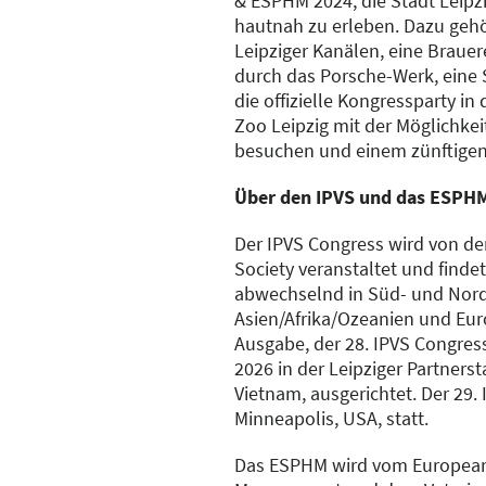
& ESPHM 2024, die Stadt Leipz
hautnah zu erleben. Dazu gehö
Leipziger Kanälen, eine Brauer
durch das Porsche-Werk, eine 
die offizielle Kongressparty 
Zoo Leipzig mit der Möglichkei
besuchen und einem zünftigen
Über den IPVS und das ESPH
Der IPVS Congress wird von der
Society veranstaltet und findet
abwechselnd in Süd- und Nor
Asien/Afrika/Ozeanien und Euro
Ausgabe, der 28. IPVS Congress
2026 in der Leipziger Partnerst
Vietnam, ausgerichtet. Der 29.
Minneapolis, USA, statt.
Das ESPHM wird vom European 