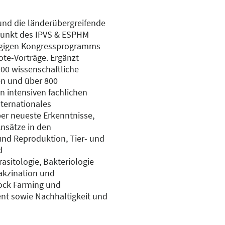
 und die länderübergreifende
punkt des IPVS & ESPHM
tägigen Kongressprogramms
ote-Vorträge. Ergänzt
00 wissenschaftliche
en und über 800
n intensiven fachlichen
nternationales
er neueste Erkenntnisse,
nsätze in den
nd Reproduktion, Tier- und
d
sitologie, Bakteriologie
Vakzination und
tock Farming und
 sowie Nachhaltigkeit und