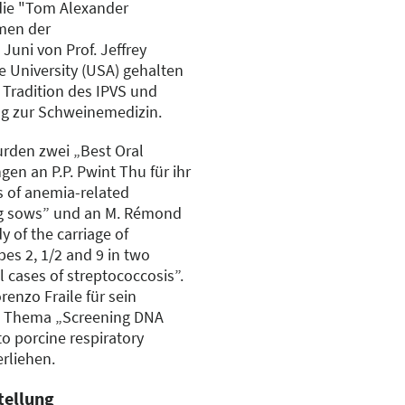
die "Tom Alexander
men der
Juni von Prof. Jeffrey
 University (USA) gehalten
e Tradition des IPVS und
ag zur Schweinemedizin.
rden zwei „Best Oral
gen an P.P. Pwint Thu für ihr
 of anemia-related
ing sows” und an M. Rémond
y of the carriage of
es 2, 1/2 and 9 in two
l cases of streptococcosis”.
enzo Fraile für sein
m Thema „Screening DNA
to porcine respiratory
rliehen.
tellung