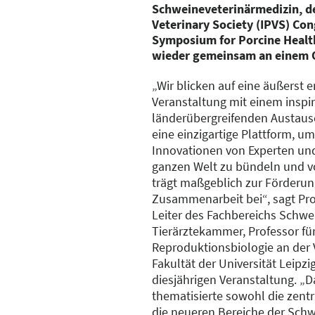
Schweineveterinärmedizin, de
Veterinary Society (IPVS) Co
Symposium for Porcine Heal
wieder gemeinsam an einem O
„Wir blicken auf eine äußerst e
Veranstaltung mit einem inspi
länderübergreifenden Austaus
eine einzigartige Plattform, 
Innovationen von Experten und
ganzen Welt zu bündeln und vo
trägt maßgeblich zur Förderun
Zusammenarbeit bei“, sagt Prof
Leiter des Fachbereichs Schwe
Tierärztekammer, Professor f
Reproduktionsbiologie an der 
Fakultät der Universität Leipz
diesjährigen Veranstaltung. 
thematisierte sowohl die zentr
die neueren Bereiche der Sch