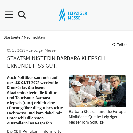
Startseite
Nachrichten
Teilen
05.11.2023
Leipziger Messe
STAATSMINISTERIN BARBARA KLEPSCH
ERKUNDET ISS GUT!
Auch Politiker sammeln auf
der ISS GUT! 2023 wertvolle
Eindrücke. Sachsens
Staatsministerin für Kultur
und Tourismus Barbara
Klepsch (CDU) erhielt eine
Führung über die gut besuchte
Barbara Klepsch und die Europa
Fachmesse und kam dabei mit
Miniköche. Quelle: Leipziger
unterschiedlichsten
Messe/Tom Schulze
Ausstellern ins Gespräch.
Die CDU-Politikerin informierte