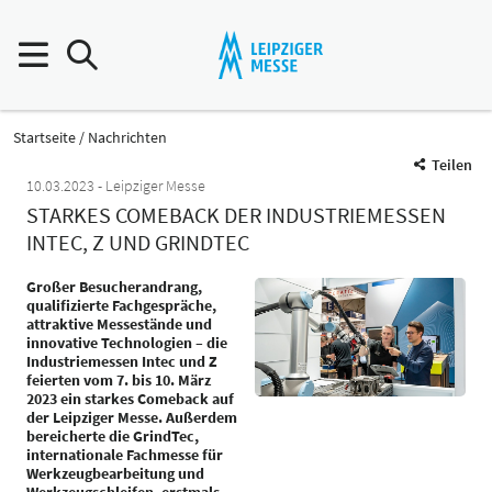
Startseite
Nachrichten
Teilen
10.03.2023
Leipziger Messe
STARKES COMEBACK DER INDUSTRIEMESSEN
INTEC, Z UND GRINDTEC
Großer Besucherandrang,
qualifizierte Fachgespräche,
attraktive Messestände und
innovative Technologien – die
Industriemessen Intec und Z
feierten vom 7. bis 10. März
2023 ein starkes Comeback auf
der Leipziger Messe. Außerdem
bereicherte die GrindTec,
internationale Fachmesse für
Werkzeugbearbeitung und