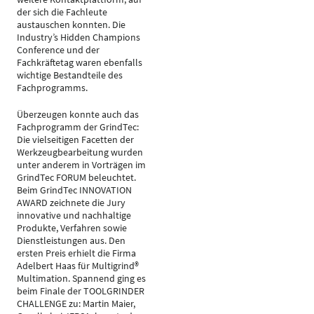
der sich die Fachleute
austauschen konnten. Die
Industry’s Hidden Champions
Conference und der
Fachkräftetag waren ebenfalls
wichtige Bestandteile des
Fachprogramms.
Überzeugen konnte auch das
Fachprogramm der GrindTec:
Die vielseitigen Facetten der
Werkzeugbearbeitung wurden
unter anderem in Vorträgen im
GrindTec FORUM beleuchtet.
Beim GrindTec INNOVATION
AWARD zeichnete die Jury
innovative und nachhaltige
Produkte, Verfahren sowie
Dienstleistungen aus. Den
ersten Preis erhielt die Firma
Adelbert Haas für Multigrind®
Multimation. Spannend ging es
beim Finale der TOOLGRINDER
CHALLENGE zu: Martin Maier,