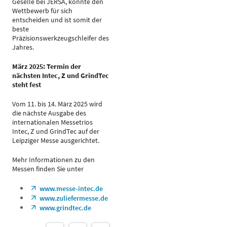
Geselle bei JERSA, konnte den
Wettbewerb für sich
entscheiden und ist somit der
beste
Präzisionswerkzeugschleifer des
Jahres.
März 2025: Termin der
nächsten Intec, Z und GrindTec
steht fest
Vom 11. bis 14. März 2025 wird
die nächste Ausgabe des
internationalen Messetrios
Intec, Z und GrindTec auf der
Leipziger Messe ausgerichtet.
Mehr Informationen zu den
Messen finden Sie unter
www.messe-intec.de
www.zuliefermesse.de
www.grindtec.de