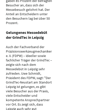
gaben 85 Prozent der befragten
Besucher an, dass sich der
Messebesuch gelohnt hat. Der
Anteil an Entscheidern unter
den Besuchern lag bei über 50
Prozent.
Gelungenes Messedebüt
der GrindTec in Leipzig
Auch der Fachverband der
Präzisionswerkzeugmechaniker
e. V. (FDPW) – ideeller sowie
fachlicher Träger der GrindTec –
zeigte sich nach dem
Messedebüt in Leipzig sehr
zufrieden. Uwe Schmidt,
Präsident des FDPW, sagt: "Der
GrindTec-Neustart am Standort
Leipzig ist gelungen, es gibt
viele Besucher aus der Praxis,
viele Entscheider und
kompetente Ansprechpartner
vor Ort. Es zeigt sich, dass
Leipzig auch sehr gut