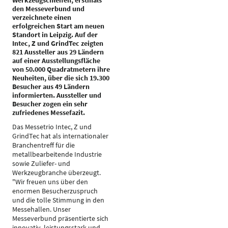
Werkzeugschleifen, erstmals
den Messeverbund und
verzeichnete einen
erfolgreichen Start am neuen
Standort in Leipzig. Auf der
Intec, Z und GrindTec zeigten
821 Aussteller aus 29 Ländern
auf einer Ausstellungsfläche
von 50.000 Quadratmetern ihre
Neuheiten, über die sich 19.300
Besucher aus 49 Ländern
informierten. Aussteller und
Besucher zogen ein sehr
zufriedenes Messefazit.
Das Messetrio Intec, Z und
GrindTec hat als internationaler
Branchentreff für die
metallbearbeitende Industrie
sowie Zuliefer- und
Werkzeugbranche überzeugt.
"Wir freuen uns über den
enormen Besucherzuspruch
und die tolle Stimmung in den
Messehallen. Unser
Messeverbund präsentierte sich
innovativ, leistungsstark und