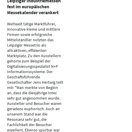
Leipziger Industriemessen
fest im europäischen
Messekalender verankert
Weltweit tätige Marktführer,
innovative kleine und mittlere
Firmen sowie erfolgreiche
Mittelständler nutzten das
Leipziger Messetrio als
attraktiven, effizienten
Marktplatz. Zu den Ausstellern
gehörte zum Beispiel der
Digitalisierungsspezialist N+P
Informationssysteme. Der
Geschäftsführende
Gesellschafter Jens Hertwig teilt
mit: "Man merkte von Beginn
an, dass die diesjährige Intec
sehr gut angenommen wurde.
Aussteller und Besucher waren
geradezu euphorisch. Auch an
unserem Stand war die
Resonanz sehr gut, die
Fachlichkeit der Besucher
exzellent. Ebenso spürbar war