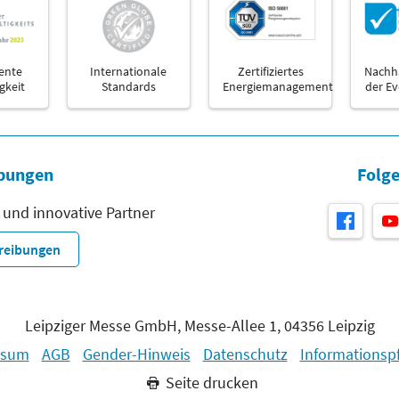
ente
Internationale
Zertifiziertes
Nachha
gkeit
Standards
Energiemanagement
der E
bungen
Folge
 und innovative Partner
hreibungen
Leipziger Messe GmbH, Messe-Allee 1, 04356 Leipzig
ssum
AGB
Gender-Hinweis
Datenschutz
Informationspf
Seite drucken