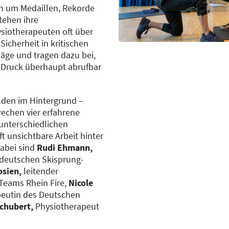
n um Medaillen, Rekorde
tehen ihre
siotherapeuten oft über
Sicherheit in kritischen
äge und tragen dazu bei,
 Druck überhaupt abrufbar
lden im Hintergrund –
rechen vier erfahrene
unterschiedlichen
t unsichtbare Arbeit hinter
dabei sind
Rudi Ehmann,
 deutschen Skisprung-
osien,
leitender
Teams Rhein Fire,
Nicole
peutin des Deutschen
chubert,
Physiotherapeut