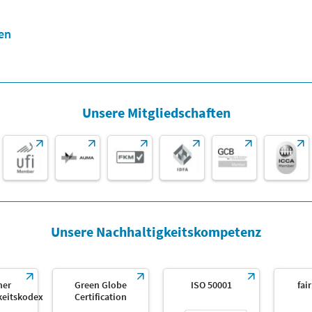
en
Unsere Mitgliedschaften
Unsere Nachhaltigkeitskompetenz
her
Green Globe
ISO 50001
fai
keitskodex
Certification