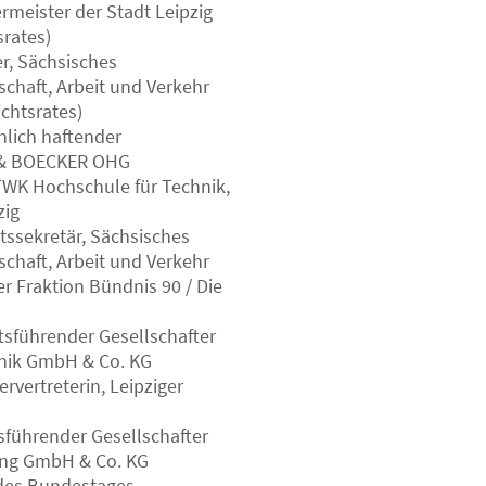
meister der Stadt Leipzig
srates)
er, Sächsisches
schaft, Arbeit und Verkehr
ichtsrates)
nlich haftender
R & BOECKER OHG
HTWK Hochschule für Technik,
zig
tssekretär, Sächsisches
schaft, Arbeit und Verkehr
er Fraktion Bündnis 90 / Die
sführender Gesellschafter
nik GmbH & Co. KG
rvertreterin, Leipziger
sführender Gesellschafter
ding GmbH & Co. KG
des Bundestages,