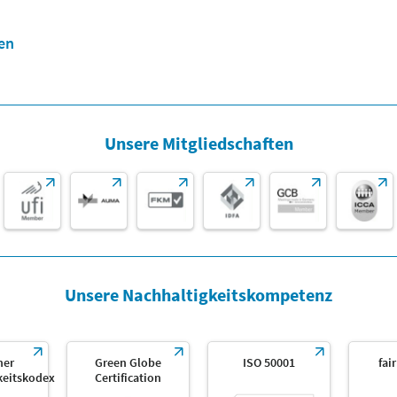
en
Unsere Mitgliedschaften
Unsere Nachhaltigkeitskompetenz
her
Green Globe
ISO 50001
fai
keitskodex
Certification