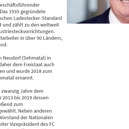
geschäftsführender
. Das 1935 gegründete
schen Ladestecker-Standard
t und zählt zu den weltweit
ustriesteckvorrichtungen.
arbeiter in über 90 Ländern,
and.
h Neudorf (Sehmatal) in
daher dem Freistaat auch
den und wurde 2018 zum
hmatal ernannt.
d zwanzig Jahre dem
 2013 bis 2019 dessen
ießend zum
gewählt. Neben anderen
 Vorstand der Nationalen
eiter Vizepräsident des FC