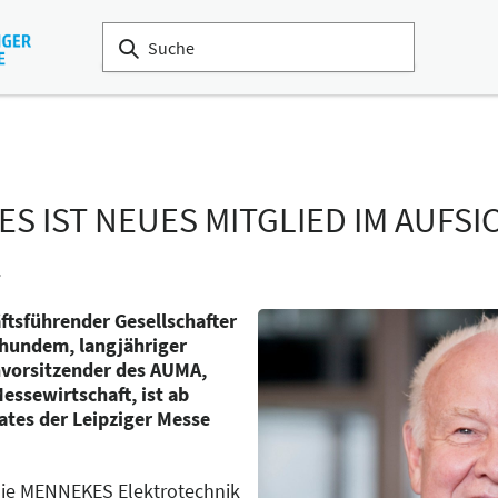
S IST NEUES MITGLIED IM AUFSI
E
ftsführender Gesellschafter
hundem, langjähriger
nvorsitzender des AUMA,
ssewirtschaft, ist ab
rates der Leipziger Messe
die MENNEKES Elektrotechnik