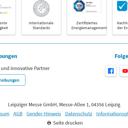
ente
Internationale
Zertifiziertes
Nachha
gkeit
Standards
Energiemanagement
der E
bungen
Folge
 und innovative Partner
hreibungen
Leipziger Messe GmbH, Messe-Allee 1, 04356 Leipzig
ssum
AGB
Gender-Hinweis
Datenschutz
Informationspf
Seite drucken