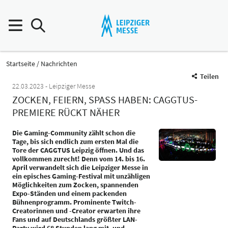
Startseite
Nachrichten
Teilen
22.03.2023
Leipziger Messe
ZOCKEN, FEIERN, SPASS HABEN: CAGGTUS-P
REMIERE RÜCKT NÄHER
Die Gaming-Community zählt schon die
Tage, bis sich endlich zum ersten Mal die
Tore der CAGGTUS Leipzig öffnen. Und das
vollkommen zurecht! Denn vom 14. bis 16.
April verwandelt sich die Leipziger Messe in
ein episches Gaming-Festival mit unzähligen
Möglichkeiten zum Zocken, spannenden
Expo-Ständen und einem packenden
Bühnenprogramm. Prominente Twitch-
Creatorinnen und -Creator erwarten ihre
Fans und auf Deutschlands größter LAN-