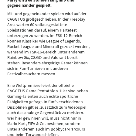
Party wird 68 Stunden lang mit- und
gegeneinander gespielt.
Mit- und gegeneinander spielen wird auf der
CAGGTUS großgeschrieben. In der Freeplay
Area warten 60 vollausgestattete
Spielstationen darauf, einem Härtetest
unterzogen zu werden. Im FSK-12-Bereich
können Klassiker wie League of Legends,
Rocket League und Minecraft gezockt werden,
während im FSK-16-Bereich unter anderem
Rainbow Six, CS:GO und Valorant bereit
stehen. Besonders ehrgeizige Gamer können
sich in Fun-Turnieren mit anderen
Festivalbesuchern messen.
Eine Weltpremiere feiert der offizielle
CAGGTUS Game Pentathlon. Hier sind neben
Gaming-Talenten auch echte sportliche
Fähigkeiten gefragt. In fünf verschiedenen
Disziplinen gilt es, zusätzlich zum Videospiel
auch das analoge Gegenstück zu meistern.
Wer hier gewinnen will, muss nicht nur in
Mario Kart, FIFA & Co. bestehen, sondern
unter anderem auch im Bobbycar-Parcours
und beim Torwandschießen.