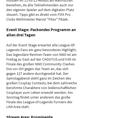
müssen im 11-vs-11-Modus als Mannschaft
bestehen, da alle Teilnehmenden auch nur
den eigenen Spieler auf dem digitalen Platz
steuert. Tipps gibt es direkt vom FIFA Pro
Clubs Weltmeister Marcel "Fitzo" Fitzek.
Event Stage: Packendes Programm an
allen drei Tagen
Auf der Event Stage erwartet alle League-Of-
Legends-Fans ein ganz besonderes Highlight.
Das legendäre Rentner-Team von NNO ist am
Freitag zu Gast auf der CAGGTUS und tritt im
Finale des großen NNO Community Clashes
live vor Ort gegen das Team an, das sich
gegen 127 andere durchgesetzt hat. Der
Samstagabend steht ganz im Zeichen des
großen Cosplay Contests, bei dem zahlreiche
berühmte Charaktere von leidenschaftlichen
Cosplayer zum Leben erweckt werden. Am
Sonntag findet unter anderem das große
Finale des League-of-Legends-Turniers der
LAN Area statt.
Stream Area: Prominente