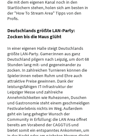
die mit dem eigenen Kanal noch in den
Startlöchern stehen, holen sich am besten in
der "How To Stream Area" Tipps von den
Profis.
Deutschlands größte LAN-Party:
Zocken bis die Maus glüht
In einer eigenen Halle steigt Deutschlands
größte LAN-Party. Gamer:innen aus ganz
Deutschland pilgern nach Leipzig, um dort 68
Stunden lang mit- und gegeneinander zu
zocken. In zahlreichen Turnieren können die
Spieler:innen neben Ruhm und Ehre auch
attraktive Preise gewinnen. Dank der
leistungsfähigen IT-Infrastruktur der
Leipziger Messe und zahlreiche
Annehmlichkeiten wie Ruhezonen, Duschen
und Gastronomie steht einem geschmeidigen
Festivalerlebnis nichts im Weg. Außerdem
geht ein lang gehegter Wunsch der
Community in Erfüllung: die LAN Area öffnet
bereits am Vorabend der CAGGTUS und
bietet somit ein entspanntes Ankommen, um
in der Nacht oder am nächsten Morgen direkt