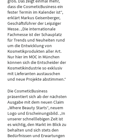
groß. Das zeigt einmal mehr,
dass die CosmeticBusiness ein
fester Termin im Kalender ist“,
erklärt Markus Geisenberger,
Geschäftsführer der Leipziger
Messe. „Die internationale
Fachmesse ist der Schauplatz
für Trends und Neuheiten rund
um die Entwicklung von
Kosmetikprodukten aller Art.
Nur hier im MOC in München
können sich die Entscheider der
Kosmetikindustrie so exklusiv
mit Lieferanten austauschen
und neue Projekte abstimmen.“
Die CosmeticBusiness
präsentiert sich ab der nächsten
Ausgabe mit dem neuen Claim
„Where Beauty Starts“, neuem
Logo und Erscheinungsbild. „In
unserer schnelllebigen Zeit ist
es wichtig, den Markt im Blick zu
behalten und sich stets den
Bedürfnissen und Erwartungen