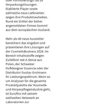
über Formulierungs- bis zu
Verpackungslösungen.
Etablierte Player sowie
zahlreiche neue Lieferanten
zeigen ihre Produktneuheiten.
Rund ein Drittel der bisher
angemeldeten Firmen kommt
aus dem europäischen Ausland.
Mehr als 40 neue Aussteller
bereichern das Angebot und
präsentieren ihre Lösungen auf
der CosmeticBusiness 2024. Im
Bereich Inhaltsstoffe zeigen
Zulieferer wie A-Sense aus
Polen, der Schweizer
Duftdesigner Essencia oder der
Distributor Gustav Grolmann
ihr Leistungsspektrum. Wenn es
um Analysen für die gesamte
Produktpalette der Kosmetik-
und Körperpflegeindustrie geht,
ist Eurofins mit seinem
weltweiten Netzwerk an
Laboratorien zur