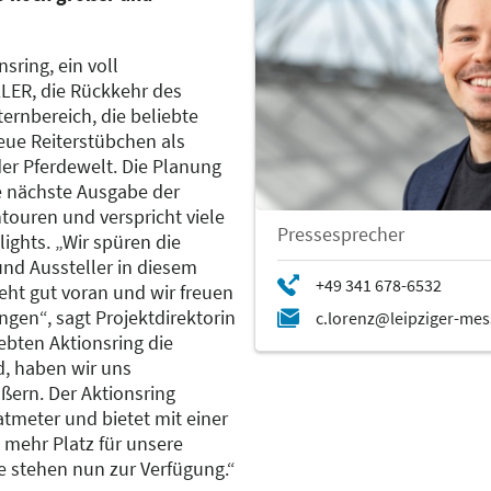
sring, ein voll
LER, die Rückkehr des
ernbereich, die beliebte
eue Reiterstübchen als
der Pferdewelt. Die Planung
 nächste Ausgabe der
ouren und verspricht viele
Pressesprecher
ghts. „Wir spüren die
und Aussteller in diesem
eht gut voran und wir freuen
gen“, sagt Projektdirektorin
bten Aktionsring die
nd, haben wir uns
ßern. Der Aktionsring
tmeter und bietet mit einer
 mehr Platz für unsere
e stehen nun zur Verfügung.“