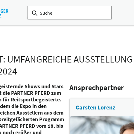
T: UMFANGREICHE AUSSTELLUNG
2024
geisternde Shows und Stars
Ansprechpartner
ht die PARTNER PFERD zum
 für Reitsportbegeisterte.
rdem die Expo in den
Carsten Lorenz
reichen Ausstellern aus dem
 breitgefächerten Programm
 PARTNER PFERD vom 18. bis
o noch größer und