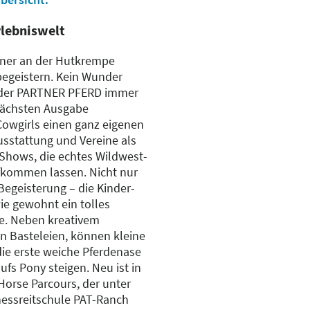
rlebniswelt
iner an der Hutkrempe
begeistern. Kein Wunder
f der PARTNER PFERD immer
r nächsten Ausgabe
wgirls einen ganz eigenen
usstattung und Vereine als
Shows, die echtes Wildwest-
ufkommen lassen. Nicht nur
Begeisterung – die Kinder-
wie gewohnt ein tolles
e. Neben kreativem
n Basteleien, können kleine
die erste weiche Pferdenase
ufs Pony steigen. Neu ist in
orse Parcours, der unter
tnessreitschule PAT-Ranch