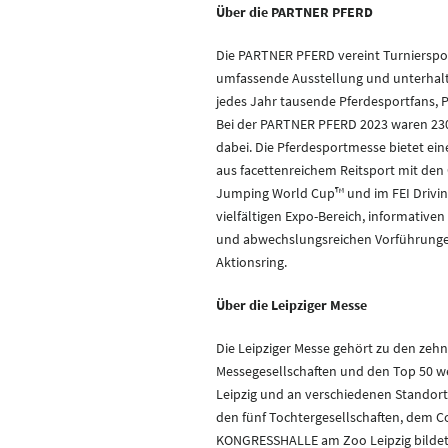
Über die PARTNER PFERD
Die PARTNER PFERD vereint Turnierspor
umfassende Ausstellung und unterhal
jedes Jahr tausende Pferdesportfans, P
Bei der PARTNER PFERD 2023 waren 230
dabei. Die Pferdesportmesse bietet ein
aus facettenreichem Reitsport mit den 
Jumping World Cup™ und im FEI Drivi
vielfältigen Expo-Bereich, informativen
und abwechslungsreichen Vorführunge
Aktionsring.
Über die Leipziger Messe
Die Leipziger Messe gehört zu den ze
Messegesellschaften und den Top 50 wel
Leipzig und an verschiedenen Standort
den fünf Tochtergesellschaften, dem C
KONGRESSHALLE am Zoo Leipzig bildet d