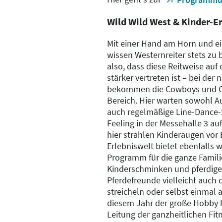
Wild Wild West & Kinder-E
Mit einer Hand am Horn und e
wissen Westernreiter stets zu 
also, dass diese Reitweise au
stärker vertreten ist – bei de
bekommen die Cowboys und Co
Bereich. Hier warten sowohl A
auch regelmäßige Line-Dance-
Feeling in der Messehalle 3 a
hier strahlen Kinderaugen vor 
Erlebniswelt bietet ebenfalls 
Programm für die ganze Famili
Kinderschminken und pferdige
Pferdefreunde vielleicht auch 
streicheln oder selbst einmal a
diesem Jahr der große Hobby H
Leitung der ganzheitlichen Fi