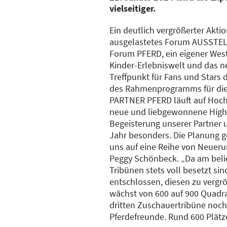
vielseitiger.
Ein deutlich vergrößerter Aktion
ausgelastetes Forum AUSSTEL
Forum PFERD, ein eigener West
Kinder-Erlebniswelt und das n
Treffpunkt für Fans und Stars 
des Rahmenprogramms für die
PARTNER PFERD läuft auf Hocht
neue und liebgewonnene Highli
Begeisterung unserer Partner 
Jahr besonders. Die Planung g
uns auf eine Reihe von Neuerun
Peggy Schönbeck. „Da am belie
Tribünen stets voll besetzt si
entschlossen, diesen zu vergrö
wächst von 600 auf 900 Quadra
dritten Zuschauertribüne noch
Pferdefreunde. Rund 600 Plätz