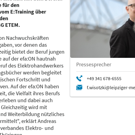
 für den
vom E:Training über
 den
BG ETEM.
on Nachwuchskräften
gaben, vor denen das
eitig bietet der Beruf jungen
e auf der efa:ON hautnah
Pressesprecher
ruf des Elektrohandwerkers
tragsbücher werden begleitet
schen Fortschritt und
ven. Auf der efa:ON haben
, die Vielfalt ihres Berufs
 erleben und dabei auch
Gleichzeitig wird mit
und Weiterbildung nützliches
rmittelt", erklärt Andreas
hverbandes Elektro- und
Thüringen.