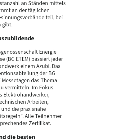
stanzahl an Ständen mittels
mmt an der täglichen
sinnungsverbände teil, bei
 gibt.
uszubildende
sgenossenschaft Energie
se (BG ETEM) passiert jeder
handwerk einem Azubi. Das
entionsabteilung der BG
ei Messetagen das Thema
zu vermitteln. Im Fokus
s Elektrohandwerker,
technischen Arbeiten,
und die praxisnahe
tsregeln". Alle Teilnehmer
prechendes Zertifikat.
nd die besten