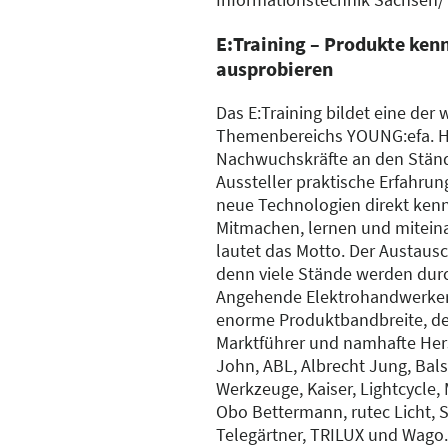
E:Training – Produkte ken
ausprobieren
Das E:Training bildet eine der
Themenbereichs YOUNG:efa. H
Nachwuchskräfte an den Ständ
Aussteller praktische Erfahru
neue Technologien direkt ke
Mitmachen, lernen und mitei
lautet das Motto. Der Austaus
denn viele Stände werden durc
Angehende Elektrohandwerker 
enorme Produktbandbreite, den
Marktführer und namhafte Hers
John, ABL, Albrecht Jung, Bal
Werkzeuge, Kaiser, Lightcycle
Obo Bettermann, rutec Licht, S
Telegärtner, TRILUX und Wago.