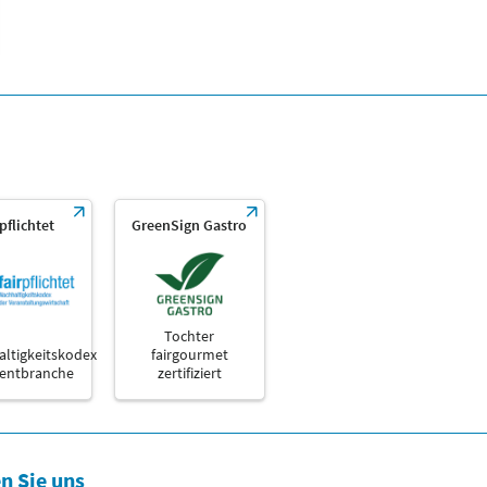
rpflichtet
GreenSign Gastro
Tochter
ltigkeitskodex
fairgourmet
ventbranche
zertifiziert
n Sie uns