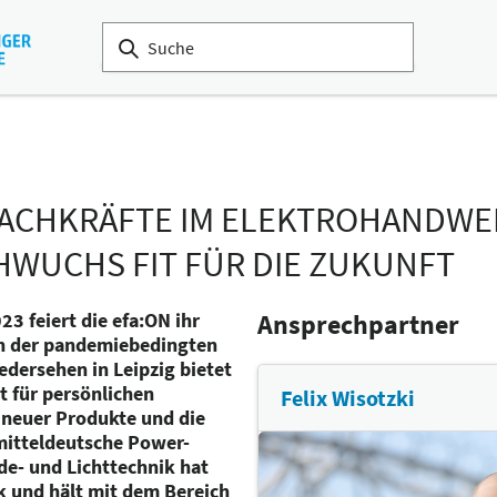
FACHKRÄFTE IM ELEKTROHANDWE
WUCHS FIT FÜR DIE ZUKUNFT
3 feiert die efa:ON ihr
Ansprechpartner
h der pandemiebedingten
dersehen in Leipzig bietet
t für persönlichen
Felix Wisotzki
 neuer Produkte und die
 mitteldeutsche Power-
de- und Lichttechnik hat
ck und hält mit dem Bereich