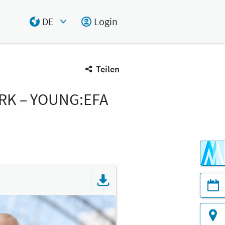
DE
Login
Select Input
Teilen
RK – YOUNG:EFA