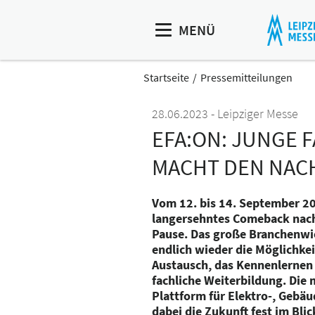
MENÜ
Startseite
Pressemitteilungen
28.06.2023
Leipziger Messe
EFA:ON: JUNGE 
MACHT DEN NACH
Vom 12. bis 14. September 202
langersehntes Comeback nac
Pause. Das große Branchenwie
endlich wieder die Möglichkei
Austausch, das Kennenlernen
fachliche Weiterbildung. Die
Plattform für Elektro-, Gebäu
dabei die Zukunft fest im Bli