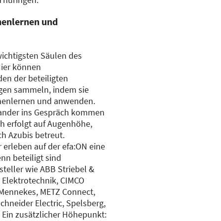
nenlernen und
 wichtigsten Säulen des
ier können
en der beteiligten
ngen sammeln, indem sie
nnenlernen und anwenden.
nander ins Gespräch kommen
ch erfolgt auf Augenhöhe,
h Azubis betreut.
erleben auf der efa:ON eine
n beteiligt sind
teller wie ABB Striebel &
s Elektrotechnik, CIMCO
, Mennekes, METZ Connect,
chneider Electric, Spelsberg,
 Ein zusätzlicher Höhepunkt: