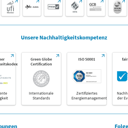
Unsere Nachhaltigkeitskompetenz
her
Green Globe
ISO 50001
fai
keitskodex
Certification
ente
Internationale
Zertifiziertes
Nachha
gkeit
Standards
Energiemanagement
der E
bungen
Folge