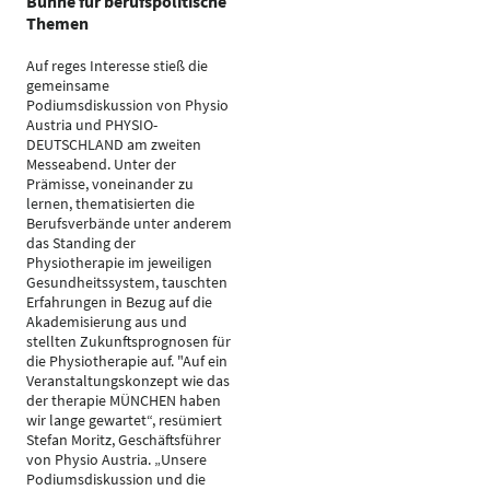
Bühne für berufspolitische
Themen
Auf reges Interesse stieß die
gemeinsame
Podiumsdiskussion von Physio
Austria und PHYSIO-
DEUTSCHLAND am zweiten
Messeabend. Unter der
Prämisse, voneinander zu
lernen, thematisierten die
Berufsverbände unter anderem
das Standing der
Physiotherapie im jeweiligen
Gesundheitssystem, tauschten
Erfahrungen in Bezug auf die
Akademisierung aus und
stellten Zukunftsprognosen für
die Physiotherapie auf. "Auf ein
Veranstaltungskonzept wie das
der therapie MÜNCHEN haben
wir lange gewartet“, resümiert
Stefan Moritz, Geschäftsführer
von Physio Austria. „Unsere
Podiumsdiskussion und die