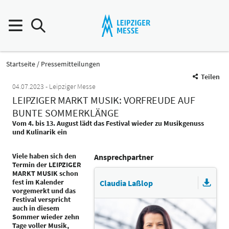
Startseite
Pressemitteilungen
Teilen
04.07.2023
Leipziger Messe
LEIPZIGER MARKT MUSIK: VORFREUDE AUF
BUNTE SOMMERKLÄNGE
Vom 4. bis 13. August lädt das Festival wieder zu Musikgenuss
und Kulinarik ein
Viele haben sich den
Ansprechpartner
Termin der LEIPZIGER
MARKT MUSIK schon
fest im Kalender
Claudia Laßlop
vorgemerkt und das
Festival verspricht
auch in diesem
Sommer wieder zehn
Tage voller Musik,