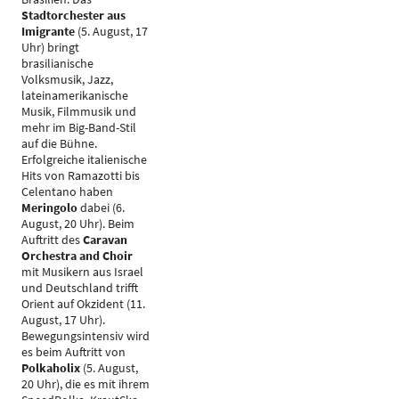
Stadtorchester aus
Imigrante
(5. August, 17
Uhr) bringt
brasilianische
Volksmusik, Jazz,
lateinamerikanische
Musik, Filmmusik und
mehr im Big-Band-Stil
auf die Bühne.
Erfolgreiche italienische
Hits von Ramazotti bis
Celentano haben
Meringolo
dabei (6.
August, 20 Uhr). Beim
Auftritt des
Caravan
Orchestra and Choir
mit Musikern aus Israel
und Deutschland trifft
Orient auf Okzident (11.
August, 17 Uhr).
Bewegungsintensiv wird
es beim Auftritt von
Polkaholix
(5. August,
20 Uhr), die es mit ihrem