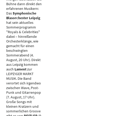
Bühne dann direkt den
erfahrenen Musikern:
Das
Symphonische
Blasorchester Leipzig
hat sein aktuelles
Sommerprogramm
"Royals & Celebrities"
dabei – hinreißende
Orchesterklänge, wie
gemacht für einen
beschwingten
Sommerabend (4.
August, 20 Uhr). Direkt
aus Leipzig kommen
auch
Lament
zur
LEIPZIGER MARKT
MUSIK. Die Band
verortet sich irgendwo
zwischen Wave, Post-
Punk und Gitarrenpop
(7. August, 17 Uhr).
Große Songs mit
kleinen Kratzern und
sommerlichen Groove
gibt es von
REITLER
(9.