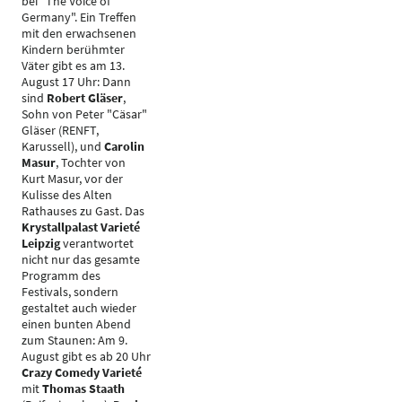
bei "The Voice of
Germany". Ein Treffen
mit den erwachsenen
Kindern berühmter
Väter gibt es am 13.
August 17 Uhr: Dann
sind
Robert Gläser
,
Sohn von Peter "Cäsar"
Gläser (RENFT,
Karussell), und
Carolin
Masur
, Tochter von
Kurt Masur, vor der
Kulisse des Alten
Rathauses zu Gast. Das
Krystallpalast Varieté
Leipzig
verantwortet
nicht nur das gesamte
Programm des
Festivals, sondern
gestaltet auch wieder
einen bunten Abend
zum Staunen: Am 9.
August gibt es ab 20 Uhr
Crazy Comedy Varieté
mit
Thomas Staath