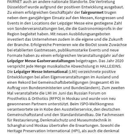
FAIRNET auch an andere nationale Standorte. Die Vertretung
Düsseldorf wurde aufgrund der positiven Entwicklung ausgebaut.
Zu einem erfolgreichen Geschäftsjahr der
fairgourmet
trugen
neben dem ganzjährigen Einsatz auf den Messen, Kongressen und
Events in den Locations der Leipziger Messe eine gestiegene Zahl
von Sonderveranstaltungen bei, die die Gastronomieprofis in der
Region begleitet haben. Mit neuen Ausbildungsangeboten
investiert das Unternehmen zudem in die eigene und die Zukunft
der Branche. Erfolgreiche Premieren wie die BioOst sowie Zuwächse
bei etablierten Gastmessen, publikumsstarke Events und neue
Formate haben zu einem erfolgreichen Veranstaltungsjahr auf der
Leipziger Messe Gastveranstaltungen
beigetragen. Das Jahr 2020
verspricht jede Menge musikalische Abwechslung in HALLE:EINS.
Die
Leipziger Messe International
(LMI) verzeichnete positive
Entwicklungen bei allen Eigenveranstaltungen im Ausland und
einen Rekord bei Gemeinschaftsbeteiligungen (insgesamt 45 im
Auftrag von Bundesministerien und Bundesländern). Zum zweiten
Mal veranstaltete die LMI im Juni das Russian Forum on
Prosthetics & Orthotics (RFPO) in Moskau und wurde von neu
gewonnenen Partnern unterstützt. Beim ISPO-Weltkongress
verantwortete sie in Kobe den Ausstellerservice, den deutschen
Gemeinschaftsstand und den Standardstandbau. Die Fachmessen
für Restaurierung, Denkmalschutz und Museumstechnik in
Schanghai und Moskau übertrafen die Erwartungen. Sowohl die
Heritage Preservation International (HPI), als auch die denkmal