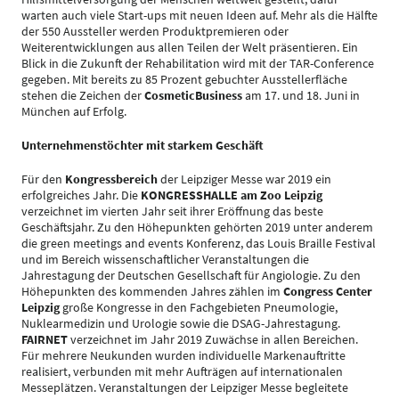
warten auch viele Start-ups mit neuen Ideen auf. Mehr als die Hälfte
der 550 Aussteller werden Produktpremieren oder
Weiterentwicklungen aus allen Teilen der Welt präsentieren. Ein
Blick in die Zukunft der Rehabilitation wird mit der TAR-Conference
gegeben. Mit bereits zu 85 Prozent gebuchter Ausstellerfläche
stehen die Zeichen der
CosmeticBusiness
am 17. und 18. Juni in
München auf Erfolg.
Unternehmenstöchter mit starkem Geschäft
Für den
Kongressbereich
der Leipziger Messe war 2019 ein
erfolgreiches Jahr. Die
KONGRESSHALLE am Zoo Leipzig
verzeichnet im vierten Jahr seit ihrer Eröffnung das beste
Geschäftsjahr. Zu den Höhepunkten gehörten 2019 unter anderem
die green meetings and events Konferenz, das Louis Braille Festival
und im Bereich wissenschaftlicher Veranstaltungen die
Jahrestagung der Deutschen Gesellschaft für Angiologie. Zu den
Höhepunkten des kommenden Jahres zählen im
Congress Center
Leipzig
große Kongresse in den Fachgebieten Pneumologie,
Nuklearmedizin und Urologie sowie die DSAG-Jahrestagung.
FAIRNET
verzeichnet im Jahr 2019 Zuwächse in allen Bereichen.
Für mehrere Neukunden wurden individuelle Markenauftritte
realisiert, verbunden mit mehr Aufträgen auf internationalen
Messeplätzen. Veranstaltungen der Leipziger Messe begleitete