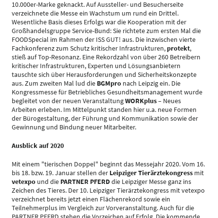
10.000er-Marke geknackt. Auf Aussteller- und Besucherseite
verzeichnete die Messe ein Wachstum um rund ein Drittel.
Wesentliche Basis dieses Erfolgs war die Kooperation mit der
Großhandelsgruppe Service-Bund: Sie richtete zum ersten Mal die
FOODSpecial im Rahmen der ISS GUT! aus. Die inzwischen vierte
Fachkonferenz zum Schutz kritischer Infrastrukturen,
protekt
,
stieß auf Top-Resonanz. Eine Rekordzahl von über 260 Betreibern
kritischer Infrastrukturen, Experten und Lösungsanbietern
tauschte sich über Herausforderungen und Sicherheitskonzepte
aus. Zum zweiten Mal lud die
BGMpro
nach Leipzig ein. Die
Kongressmesse für Betriebliches Gesundheitsmanagement wurde
begleitet von der neuen Veranstaltung
WORKplus
– Neues
Arbeiten erleben. Im Mittelpunkt standen hier u.a. neue Formen
der Bürogestaltung, der Führung und Kommunikation sowie der
Gewinnung und Bindung neuer Mitarbeiter.
Ausblick auf 2020
Mit einem "tierischen Doppel" beginnt das Messejahr 2020. Vom 16.
bis 18. bzw. 19. Januar stellen der
Leipziger Tierärztekongress
mit
vetexpo
und die
PARTNER PFERD
die Leipziger Messe ganz ins
Zeichen des Tieres. Der 10. Leipziger Tierärztekongress mit vetexpo
verzeichnet bereits jetzt einen Flächenrekord sowie ein
Teilnehmerplus im Vergleich zur Vorveranstaltung. Auch für die
PARTNER PFERD stehen die Vorzeichen auf Erfolg. Die kommende