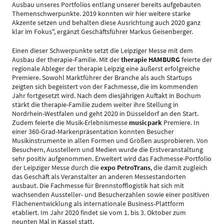
Ausbau unseres Portfolios entlang unserer bereits aufgebauten
Themenschwerpunkte. 2019 konnten wir hier weitere starke
Akzente setzen und behalten diese Ausrichtung auch 2020 ganz
klar im Fokus", ergänzt Geschäftsführer Markus Geisenberger.
Einen dieser Schwerpunkte setzt die Leipziger Messe mit dem
Ausbau der therapie-Familie. Mit der
therapie HAMBURG
feierte der
regionale Ableger der therapie Leipzig eine äußerst erfolgreiche
Premiere. Sowohl Marktführer der Branche als auch Startups
zeigten sich begeistert von der Fachmesse, die im kommenden
Jahr fortgesetzt wird. Nach dem diesjährigen Auftakt in Bochum
stärkt die therapie-Familie zudem weiter ihre Stellung in
Nordrhein-Westfalen und geht 2020 in Düsseldorf an den Start.
Zudem feierte die Musik-Erlebnismesse
musicpark
Premiere. In
einer 360-Grad-Markenpräsentation konnten Besucher
Musikinstrumente in allen Formen und Größen ausprobieren. Von
Besuchern, Ausstellern und Medien wurde die Erstveranstaltung
sehr positiv aufgenommen. Erweitert wird das Fachmesse-Portfolio
der Leipziger Messe durch die
expo PetroTrans
, die damit zugleich
das Geschäft als Veranstalter an anderen Messestandorten
ausbaut. Die Fachmesse für Brennstofflogistik hat sich mit
wachsenden Aussteller- und Besucherzahlen sowie einer positiven
Flächenentwicklung als internationale Business-Plattform
etabliert. Im Jahr 2020 findet sie vom 1. bis 3. Oktober zum
neunten Mal in Kassel statt.