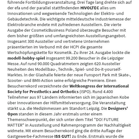
führende Fortbildungsveranstaltung. Drei Tage lang drehte sich auf
der efa und der parallel stattfindenden
HIVOLTEC
alles um
Innovationen und wegweisende Technologien der Elektro- und
Gebäudetechnik. Die wichtigste mitteldeutsche Industriemesse der
Elektrobranche endete mit zufriedenen Ausstellern. Die vierte
Ausgabe der CosmeticBusiness Poland überzeugte Besucher mit
dem bisher größten und umfangreichsten Ausstellungsangebot.
Insgesamt 300 Aussteller und vertretene Unternehmen
präsentierten im Verbund mit der HCPI die gesamte
Wertschöpfungskette für Kosmetik. Zu ihrer 24. Ausgabe lockte die
modell-hobby-spiel
insgesamt 99.200 Besucher in die Leipziger
Messe. Auf rund 90.000 Quadratmetern zeigten 620 Aussteller
Neuheiten des Modellbau-, Technik-, Spiel- und Do-it-yourself-
Marktes. In der Glashalle feierte der neue Funsport Park mit Skate-,
Scooter- und BMX-Action seine erfolgreiche Premiere. Einen
Besucherrekord verzeichnete der
Weltkongress der International
Society for Prosthetics and Orthotics
(ISPO). Rund 4.400
Teilnehmer aus 97 Ländern informierten sich im japanischen Kobe
über Innovationen der Hilfsmittelversorgung. Die Veranstaltung
stärkt u.a. die Medizinmessen am Standort Leipzig. Die
Designers'
Open
standen in diesem Jahr erstmals unter einem
Themenschwerpunkt, der sich unter dem Titel "DO! FUTURE
MATTER" in Ausstellung und Rahmenprogramm der Nachhaltigkeit
widmete. Mit einem Besucherrekord ging die dritte Auflage der
Gastgewerbe-Fachmesse
ISS GUT!
zu Ende. Erstmals wurde die