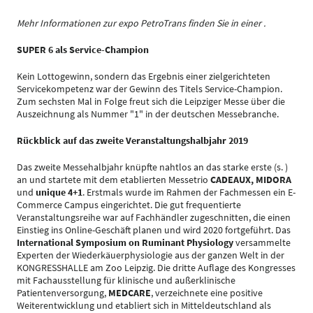
Mehr Informationen zur expo PetroTrans finden Sie in einer .
SUPER 6 als Service-Champion
Kein Lottogewinn, sondern das Ergebnis einer zielgerichteten
Servicekompetenz war der Gewinn des Titels Service-Champion.
Zum sechsten Mal in Folge freut sich die Leipziger Messe über die
Auszeichnung als Nummer "1" in der deutschen Messebranche.
Rückblick auf das zweite Veranstaltungshalbjahr 2019
Das zweite Messehalbjahr knüpfte nahtlos an das starke erste (s. )
an und startete mit dem etablierten Messetrio
CADEAUX,
MIDORA
und
unique 4+1
. Erstmals wurde im Rahmen der Fachmessen ein E-
Commerce Campus eingerichtet. Die gut frequentierte
Veranstaltungsreihe war auf Fachhändler zugeschnitten, die einen
Einstieg ins Online-Geschäft planen und wird 2020 fortgeführt. Das
International Symposium on Ruminant Physiology
versammelte
Experten der Wiederkäuerphysiologie aus der ganzen Welt in der
KONGRESSHALLE am Zoo Leipzig. Die dritte Auflage des Kongresses
mit Fachausstellung für klinische und außerklinische
Patientenversorgung,
MEDCARE
, verzeichnete eine positive
Weiterentwicklung und etabliert sich in Mitteldeutschland als