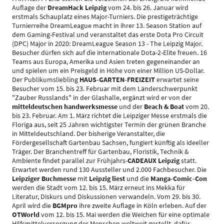
Auflage der
DreamHack Leipzig
vom 24. bis 26. Januar wird
erstmals Schauplatz eines Major-Turniers. Die prestigeträchtige
Turnierreihe DreamLeague macht in ihrer 13. Season Station auf
dem Gaming-Festival und veranstaltet das erste Dota Pro Circuit
(DPC) Major in 2020: DreamLeague Season 13 - The Leipzig Major.
Besucher dürfen sich auf die internationale Dota-2-Elite freuen. 16
Teams aus Europa, Amerika und Asien treten gegeneinander an
und spielen um ein Preisgeld in Höhe von einer Million US-Dollar.
Der Publikumsliebling
HAUS-GARTEN-FREIZEIT
erwartet seine
Besucher vom 15. bis 23. Februar mit dem Länderschwerpunkt
"Zauber Russlands" in der Glashalle, ergänzt wird er von der
mitteldeutschen handwerksmesse
und der
Beach & Boat
vom 20.
bis 23. Februar. Am 1. März richtet die Leipziger Messe erstmals die
Floriga aus, seit 25 Jahren wichtigster Termin der grünen Branche
in Mitteldeutschland. Der bisherige Veranstalter, die
Fördergesellschaft Gartenbau Sachsen, fungiert künftig als ideeller
Träger. Der Branchentreff für Gartenbau, Floristik, Technik &
Ambiente findet parallel zur Frühjahrs-
CADEAUX Leipzig
statt.
Erwartet werden rund 130 Aussteller und 2.000 Fachbesucher. Die
Leipziger Buchmesse
mit
Leipzig liest
und die
Manga-Comic-Con
werden die Stadt vom 12. bis 15. März erneut ins Mekka für
Literatur, Diskurs und Diskussionen verwandeln. Vom 29. bis 30.
April wird die
BGMpro
ihre zweite Auflage in Köln erleben. Auf der
OTWorld
vom 12. bis 15. Mai werden die Weichen für eine optimale
Hilfsmittelversorgung der Menschen weltweit gestellt, dafür