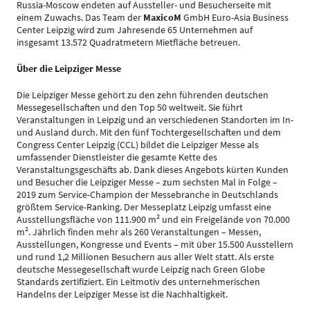
Russia-Moscow endeten auf Aussteller- und Besucherseite mit
einem Zuwachs. Das Team der
MaxicoM
GmbH Euro-Asia Business
Center Leipzig wird zum Jahresende 65 Unternehmen auf
insgesamt 13.572 Quadratmetern Mietfläche betreuen.
Über die Leipziger Messe
Die Leipziger Messe gehört zu den zehn führenden deutschen
Messegesellschaften und den Top 50 weltweit. Sie führt
Veranstaltungen in Leipzig und an verschiedenen Standorten im In-
und Ausland durch. Mit den fünf Tochtergesellschaften und dem
Congress Center Leipzig (CCL) bildet die Leipziger Messe als
umfassender Dienstleister die gesamte Kette des
Veranstaltungsgeschäfts ab. Dank dieses Angebots kürten Kunden
und Besucher die Leipziger Messe – zum sechsten Mal in Folge –
2019 zum Service-Champion der Messebranche in Deutschlands
größtem Service-Ranking. Der Messeplatz Leipzig umfasst eine
Ausstellungsfläche von 111.900 m² und ein Freigelände von 70.000
m². Jährlich finden mehr als 260 Veranstaltungen – Messen,
Ausstellungen, Kongresse und Events – mit über 15.500 Ausstellern
und rund 1,2 Millionen Besuchern aus aller Welt statt. Als erste
deutsche Messegesellschaft wurde Leipzig nach Green Globe
Standards zertifiziert. Ein Leitmotiv des unternehmerischen
Handelns der Leipziger Messe ist die Nachhaltigkeit.