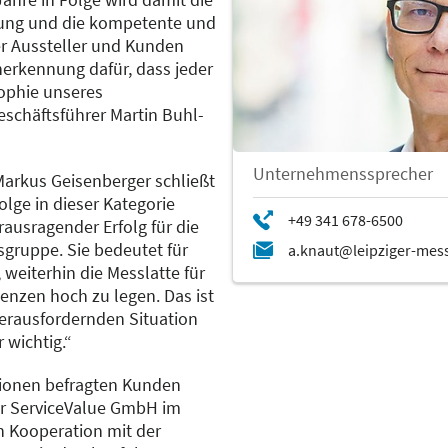
ung und die kompetente und
r Aussteller und Kunden
nerkennung dafür, dass jeder
sophie unseres
eschäftsführer Martin Buhl-
Unternehmenssprecher
Markus Geisenberger schließt
olge in dieser Kategorie
erausragender Erfolg für die
gruppe. Sie bedeutet für
weiterhin die Messlatte für
nzen hoch zu legen. Das ist
herausfordernden Situation
 wichtig.“
llionen befragten Kunden
er ServiceValue GmbH im
n Kooperation mit der