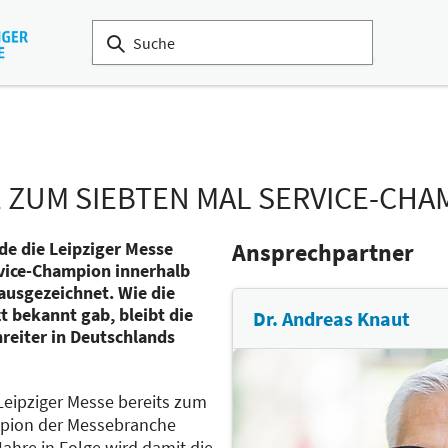
E ZUM SIEBTEN MAL SERVICE-CHA
de die Leipziger Messe
Ansprechpartner
vice-Champion innerhalb
ausgezeichnet. Wie die
t bekannt gab, bleibt die
Dr. Andreas Knaut
eiter in Deutschlands
 Leipziger Messe bereits zum
mpion der Messebranche
ahre in Folge wird damit die