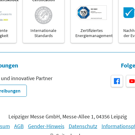
ente
Internationale
Zertifiziertes
Nachha
gkeit
Standards
Energiemanagement
der E
bungen
Folge
 und innovative Partner
hreibungen
Leipziger Messe GmbH, Messe-Allee 1, 04356 Leipzig
ssum
AGB
Gender-Hinweis
Datenschutz
Informationspf