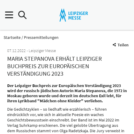
Startseite
Pressemitteilungen
Teilen
07.12.2022
Leipziger Messe
MARIA STEPANOVA ERHÄLT LEIPZIGER
BUCHPREIS ZUR EUROPÄISCHEN
VERSTÄNDIGUNG 2023
Der Leipziger Buchpreis zur Europäischen Verständigung 2023
wird der russisch-jüdischen Autorin Maria Stepanova, die 1972 in
Moskau geboren wurde und derzeit im deutschen Exil lebt, für
ihren Lyrikband "Mädchen ohne Kleider" verliehen.
Die Gedichtzyklen – so liedhaft wie erzählerisch – führen
eindrücklich vor, wie sich in aktuelle Poesie ein waches
Geschichtsbewusstsein einschreibt. Der Band ist im Mai 2022 im
Verlag Suhrkamp erschienen. Die viel gelobte Übertragung aus
dem Russischen stammt von Olga Radetzkaja. Die Jury verweist in