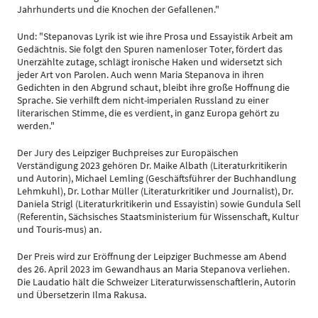
Jahrhunderts und die Knochen der Gefallenen."
Und: "Stepanovas Lyrik ist wie ihre Prosa und Essayistik Arbeit am
Gedächtnis. Sie folgt den Spuren namenloser Toter, fördert das
Unerzählte zutage, schlägt ironische Haken und widersetzt sich
jeder Art von Parolen. Auch wenn Maria Stepanova in ihren
Gedichten in den Abgrund schaut, bleibt ihre große Hoffnung die
Sprache. Sie verhilft dem nicht-imperialen Russland zu einer
literarischen Stimme, die es verdient, in ganz Europa gehört zu
werden."
Der Jury des Leipziger Buchpreises zur Europäischen
Verständigung 2023 gehören Dr. Maike Albath (Literaturkritikerin
und Autorin), Michael Lemling (Geschäftsführer der Buchhandlung
Lehmkuhl), Dr. Lothar Müller (Literaturkritiker und Journalist), Dr.
Daniela Strigl (Literaturkritikerin und Essayistin) sowie Gundula Sell
(Referentin, Sächsisches Staatsministerium für Wissenschaft, Kultur
und Touris-mus) an.
Der Preis wird zur Eröffnung der Leipziger Buchmesse am Abend
des 26. April 2023 im Gewandhaus an Maria Stepanova verliehen.
Die Laudatio hält die Schweizer Literaturwissenschaftlerin, Autorin
und Übersetzerin Ilma Rakusa.