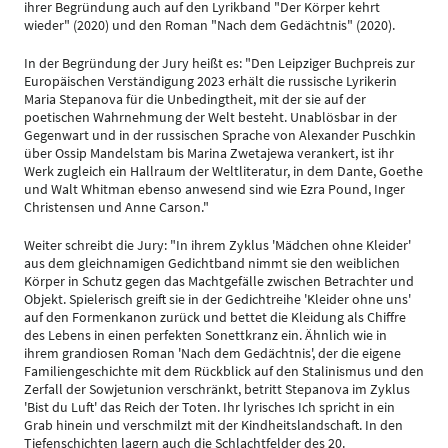
ihrer Begründung auch auf den Lyrikband "Der Körper kehrt
wieder" (2020) und den Roman "Nach dem Gedächtnis" (2020).
In der Begründung der Jury heißt es: "Den Leipziger Buchpreis zur
Europäischen Verständigung 2023 erhält die russische Lyrikerin
Maria Stepanova für die Unbedingtheit, mit der sie auf der
poetischen Wahrnehmung der Welt besteht. Unablösbar in der
Gegenwart und in der russischen Sprache von Alexander Puschkin
über Ossip Mandelstam bis Marina Zwetajewa verankert, ist ihr
Werk zugleich ein Hallraum der Weltliteratur, in dem Dante, Goethe
und Walt Whitman ebenso anwesend sind wie Ezra Pound, Inger
Christensen und Anne Carson."
Weiter schreibt die Jury: "In ihrem Zyklus 'Mädchen ohne Kleider'
aus dem gleichnamigen Gedichtband nimmt sie den weiblichen
Körper in Schutz gegen das Machtgefälle zwischen Betrachter und
Objekt. Spielerisch greift sie in der Gedichtreihe 'Kleider ohne uns'
auf den Formenkanon zurück und bettet die Kleidung als Chiffre
des Lebens in einen perfekten Sonettkranz ein. Ähnlich wie in
ihrem grandiosen Roman 'Nach dem Gedächtnis', der die eigene
Familiengeschichte mit dem Rückblick auf den Stalinismus und den
Zerfall der Sowjetunion verschränkt, betritt Stepanova im Zyklus
'Bist du Luft' das Reich der Toten. Ihr lyrisches Ich spricht in ein
Grab hinein und verschmilzt mit der Kindheitslandschaft. In den
Tiefenschichten lagern auch die Schlachtfelder des 20.