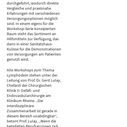
durchgeführt, wodurch direkte
Vergleiche und praxisnahe
Erfahrungen mit verschiedenen
Versorgungsoptionen möglich
sind. In einem eigens für die
Workshop-Serie konzipierten
Raum steht das Sortiment an
Hilfsmitteln zur Verfügung, das
dann in einer Sanitätshaus-
Kulisse für die Demonstrationen
von Versorgungen am Patienten
genutzt wird.
Alle Workshops zum Thema
Lymphödem stehen unter der
Leitung von Prof. Dr. Gerd Lulay,
Chefarzt der Chirurgischen
Klinik II: Gefäß- und
Endovaskularchirurgie am
Klinikum Rheine. „Die
interdisziplinäre
Zusammenarbeit ist gerade in
diesem Bereich unabdingbar“,
betont Prof. Lulay. „Wenn die
beteiligten Berufsgruppen sich