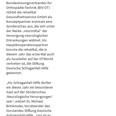
Bundesinnungsverbandes für
Orthopädie-Technik (BIV-OT)
richtet die rehaVital
Gesundheitsservice GmbH als
Konzeptpartner erstmals eine
Sonderschau aus, die sich unter
der Marke „neuroVital“ der
Versorgung neurologischer
Erkrankungen widmet. Als
Hauptkooperationspartner
konnte die rehaVital, die in
diesem Jahr das erste Mal auch
als Aussteller auf der OTWorld
vertreten ist, die Stiftung
Deutsche Schlaganfall-Hilfe
gewinnen.
„Als Schlaganfall-Hilfe dürfen
wir dieses Jahr ein besonderer
Gast auf der Sonderschau
‚Neurologische Versorgungen‘
sein“, erklärt Dr. Michael
Brinkmeier, Vorsitzender des
Vorstandes Stiftung Deutsche
Schlaganfall-Hilfe. „Uns ist es