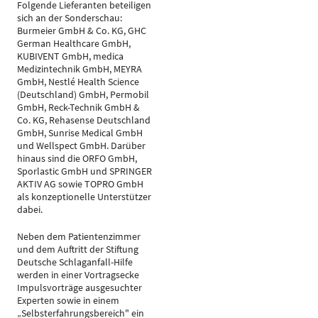
Folgende Lieferanten beteiligen
sich an der Sonderschau:
Burmeier GmbH & Co. KG, GHC
German Healthcare GmbH,
KUBIVENT GmbH, medica
Medizintechnik GmbH, MEYRA
GmbH, Nestlé Health Science
(Deutschland) GmbH, Permobil
GmbH, Reck-Technik GmbH &
Co. KG, Rehasense Deutschland
GmbH, Sunrise Medical GmbH
und Wellspect GmbH. Darüber
hinaus sind die ORFO GmbH,
Sporlastic GmbH und SPRINGER
AKTIV AG sowie TOPRO GmbH
als konzeptionelle Unterstützer
dabei.
Neben dem Patientenzimmer
und dem Auftritt der Stiftung
Deutsche Schlaganfall-Hilfe
werden in einer Vortragsecke
Impulsvorträge ausgesuchter
Experten sowie in einem
„Selbsterfahrungsbereich" ein