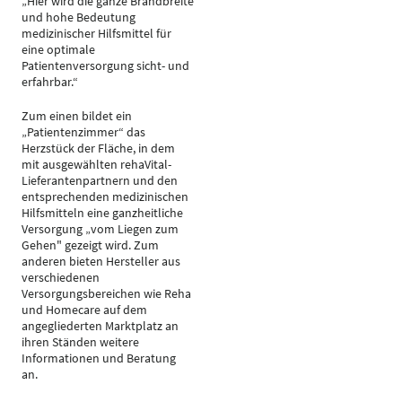
„Hier wird die ganze Brandbreite
und hohe Bedeutung
medizinischer Hilfsmittel für
eine optimale
Patientenversorgung sicht- und
erfahrbar.“
Zum einen bildet ein
„Patientenzimmer“ das
Herzstück der Fläche, in dem
mit ausgewählten rehaVital-
Lieferantenpartnern und den
entsprechenden medizinischen
Hilfsmitteln eine ganzheitliche
Versorgung „vom Liegen zum
Gehen" gezeigt wird. Zum
anderen bieten Hersteller aus
verschiedenen
Versorgungsbereichen wie Reha
und Homecare auf dem
angegliederten Marktplatz an
ihren Ständen weitere
Informationen und Beratung
an.