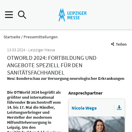
Startseite
Pressemitteilungen
Teilen
13.03.2024
Leipziger Messe
OTWORLD 2024: FORTBILDUNG UND
ANGEBOTE SPEZIELL FÜR DEN
SANITÄTSFACHHANDEL
Neu: Sonderschau zur Versorgung neurologischer Erkrankungen
Die OTWorld 2024 begrüßt als
Ansprechpartner
größter und international
führender Branchentreff vom
14. bis 17. Mai die Händler,
Nicole Wege
Leistungserbringer und
Hersteller der modernen
Hilfsmittelversorgung in
Leipzig. Um den